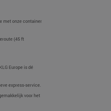
sten op te slaan voor het
le doeleinden
eur met onze container
p basis van de PHP-taal.
doeleinden die wordt
ssessies te onderhouden.
urig gegenereerd nummer,
ijn voor de site, maar een
eroute (45 ft
n ingelogde status voor
estemming van de
teractie met de site op
er de toestemming van de
nde privacybeleid en
rden gerespecteerd in
 KLG Europe is dé
ookie-Script.com-service
s te onthouden. De
is noodzakelijk om
ieve express-service.
sloten (7 dagen)
 gemakkelijk voor het
 gesloten (7 dagen)
t-popup is gesloten (7