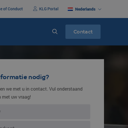
e of Conduct
KLG Portal
Nederlands
Contact
erenigd
Express service
racht
Spoedtransport
nformatie nodig?
n we met u in contact. Vul onderstaand
in met uw vraag!