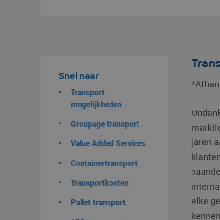
Trans
Snel naar
*Afhank
Transport
mogelijkheden
Ondank
Groupage transport
marktle
jaren a
Value Added Services
klanten
Containertransport
vaandel
Transportkosten
interna
elke ge
Pallet transport
kennen