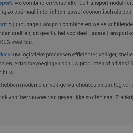
sport
: we combineren verschillende transportmodalite
ing zo optimaal in te richten, zowel economisch als eco
Aanbieder / Domein
Vervaldatum
anbieder /
Vervaldatum
Omschrijving
ort
: bij groupage transport combineren we verschillend
TOKEN
.youtube.com
5 maanden 4 weken
omein
Aanbieder /
Vervaldatum
Omschrijving
Domein
ngen creëren, dit geeft u het voordeel: lagere transportk
.youtube.com
5 maanden 4 weken
klgeurope.com
1 jaar 1
Deze cookie wordt gebruikt door Google Analytics om de 
maand
Microsoft
1 jaar
Deze cookie wordt veel gebruikt door mijn Microsoft al
 KLG kwaliteit.
.klgeurope.com
1 jaar 1 maand
Corporation
ID. Het kan worden ingesteld door ingesloten microsoft
klgeurope.com
1 jaar
Deze cookie wordt gebruikt om gebruikersinteracties en b
.bing.com
aangenomen dat het synchroniseert tussen veel verschi
website te volgen om de gebruikerservaring en websitefunct
domeinen, waardoor gebruikers kunnen worden gevolg
ices
: uw logistieke processen efficiënter, veiliger, snel
oogle LLC
1 jaar 1
Deze cookienaam is gekoppeld aan Google Universal Analy
Microsoft
1 week
Dit is een Microsoft MSN 1st party cookie die we gebru
abelen, extra toevoegingen aan uw producten of advies? 
klgeurope.com
maand
belangrijke update is van de meer algemeen gebruikte an
Corporation
de website voor interne analyses te meten.
Deze cookie wordt gebruikt om unieke gebruikers te onde
.c.bing.com
n huis.
willekeurig gegenereerd nummer toe te wijzen als klant-ID
paginaverzoek op een site en wordt gebruikt om bezoeker
Microsoft
1 jaar
Deze cookie wordt veel gebruikt door mijn Microsoft al
campagnegegevens te berekenen voor de analyserapporte
Corporation
ID. Het kan worden ingesteld door ingesloten microsoft
hebben moderne en veilige warehouses op strategische
.clarity.ms
aangenomen dat het synchroniseert tussen veel verschi
icrosoft
1 dag
Deze cookie wordt geassocieerd met Microsoft Clarity anal
domeinen, waardoor gebruikers kunnen worden gevolg
klgeurope.com
wordt gebruikt om informatie over de sessie van de gebrui
 ook voor het vervoer van gevaarlijke stoffen naar Frankrijk
meerdere paginaweergaven te combineren tot één gebruik
Google LLC
Sessie
Deze cookie wordt door YouTube ingesteld om weergave
analytische doeleinden.
.youtube.com
bij te houden.
Google LLC
15 minuten
Deze cookie wordt geplaatst door DoubleClick (eigend
.doubleclick.net
bepalen of de browser van de websitebezoeker cookies
Microsoft
1 jaar
Dit is een Microsoft MSN 1st party cookie voor het del
Corporation
website via social media.
.linkedin.com