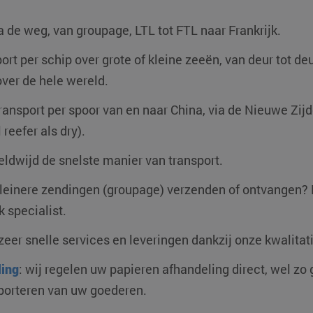
LinkedIn
5 maanden 4
Wordt gebruikt om toestemming van ga
a de weg, van groupage, LTL tot FTL naar Frankrijk.
Corporation
weken
gebruik van cookies voor niet-essentië
.linkedin.com
ort per schip over grote of kleine zeeën, van deur tot d
PHP.net
Sessie
Cookie gegenereerd door applicaties o
www.klgeurope.com
Dit is een identificator voor algemene 
over de hele wereld.
gebruikt om variabelen van gebruiker
Het is normaal gesproken een willeke
Google Privacy Policy
hoe het wordt gebruikt, kan specifiek z
ransport per spoor van en naar China, via de Nieuwe Zijd
goed voorbeeld is het behouden van ee
een gebruiker tussen pagina's.
reefer als dry).
TADATA
YouTube
5 maanden 4
Deze cookie wordt gebruikt om de to
.youtube.com
weken
gebruiker en privacykeuzes voor hun in
ldwijd de snelste manier van transport.
te slaan. Het registreert gegevens ov
bezoeker met betrekking tot verschille
instellingen, zodat hun voorkeuren wo
 kleinere zendingen (groupage) verzenden of ontvangen?
toekomstige sessies.
CookieScript
4 weken 2
Deze cookie wordt gebruikt door de C
k specialist.
www.klgeurope.com
dagen
om de cookievoorkeuren van bezoeker
cookie-banner van Cookie-Script.com 
correct te werken.
 zeer snelle services en leveringen dankzij onze kwalitat
kenbij
klgeurope.com
1 seconde
Onthoudt dat de werkenbij-popup is ge
ing
: wij regelen uw papieren afhandeling direct, wel zo
indicatie
klgeurope.com
1 seconde
Onthoudt dat de prijsindicatie-popup is
porteren van uw goederen.
land
klgeurope.com
1 seconde
Onthoudt dat de Rusland/geen-transpor
dagen)