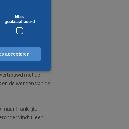
Niet-
geclassificeerd
krijk
e. Per week
e met ons eigen
es accepteren
de Franse wegen. Of
ads, wij denken graag
 vertrouwd met de
jk en de wensen van de
erd
ccountbeheer. De website
 naar Frankrijk,
eronder vindt u een
scheid te maken tussen
 website, om geldige
ebruik van hun website.