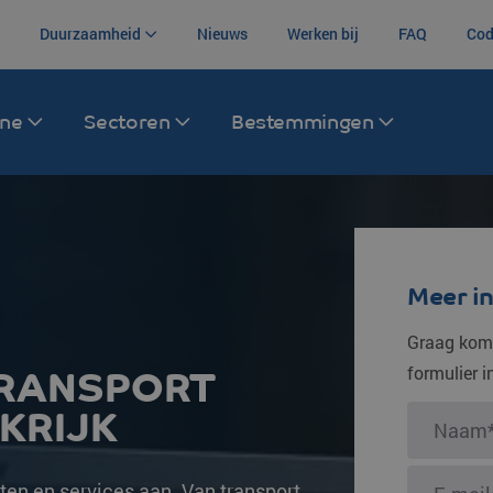
Duurzaamheid
Nieuws
Werken bij
FAQ
Cod
ane
Sectoren
Bestemmingen
Zeevracht
Transport Afrika
Warehousing
Luchtvracht
Transport V
Koninkrijk
ina
Container trucking
Zuid-Afrika
Bonded warehouse
Zee- en luchtv
Meer i
Canada
Container transport
Centraal-Afrikaanse Republiek
Order picking
Intermodaal
Graag kome
Mexico
formulier 
 TRANSPORT
Zeecontainer transport
Overige bestemmingen
(re)Packaging
Brazilië
KRIJK
Intermodaal
Labeling
Argentinië
Opslag goederen
Colombia
ten en services aan. Van transport