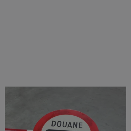
Zorgeloos transport van A naar B
U kunt bij ons terecht voor vrijwel alle type
goederen. Naast het verzorgen van het transport,
regelen we ook het logistieke gedeelte. Zoals onder