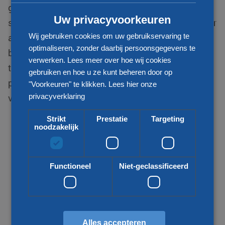
gespecialiseerd in internationale distributie van
Uw privacyvoorkeuren
stukgoed zendingen en zijn uw betrouwbare partner
Wij gebruiken cookies om uw gebruikservaring te
als het gaat om transport van en naar Gambia. Wij
optimaliseren, zonder daarbij persoonsgegevens te
bieden voor uw vraag een passende
verwerken. Lees meer over hoe wij cookies
transportoplossing. Zo kijken wij naar uw wens,
gebruiken en hoe u ze kunt beheren door op
prijs, kwaliteit, snelheid en duurzaamheid bij het
"Voorkeuren" te klikken.
Lees hier onze
privacyverklaring
vervoeren van uw goederen.
Strikt
Prestatie
Targeting
noodzakelijk
Functioneel
Niet-geclassificeerd
Alles accepteren