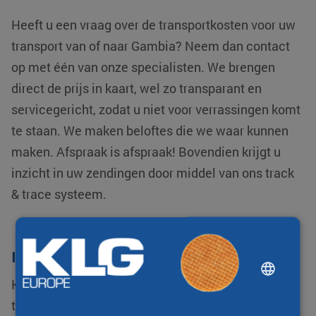
Heeft u een vraag over de transportkosten voor uw
transport van of naar Gambia? Neem dan contact
op met één van onze specialisten. We brengen
direct de prijs in kaart, wel zo transparant en
servicegericht, zodat u niet voor verrassingen komt
te staan. We maken beloftes die we waar kunnen
maken. Afspraak is afspraak! Bovendien krijgt u
inzicht in uw zendingen door middel van ons track
& trace systeem.
Internationaal transport
DUTCH
KLG Europe behoort tot één van de
ENGLISH
toonaangevende logistiek dienstverleners. We zijn
CHINESE (SIMPLIFIED)