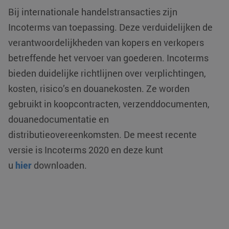
Bij internationale handelstransacties zijn
Incoterms van toepassing. Deze verduidelijken de
verantwoordelijkheden van kopers en verkopers
betreffende het vervoer van goederen. Incoterms
bieden duidelijke richtlijnen over verplichtingen,
VISITOR_PRIVACY_METADATA
YouTube
5 maanden 4
kosten, risico’s en douanekosten. Ze worden
.youtube.com
weken
gebruikt in koopcontracten, verzenddocumenten,
douanedocumentatie en
distributieovereenkomsten. De meest recente
versie is Incoterms 2020 en deze kunt
u
hier
downloaden.