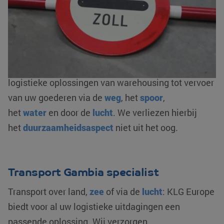
andere de
complete douaneafhandeling
: in- en
uitklaringen, bonded warehousing en/ of fiscale
vertegenwoordiging. Als AEO-gecertificeerde
logistieke dienstverlener zorgen wij voor een
optimale flow van uw goederenstroom. We bieden
logistieke oplossingen van warehousing tot vervoer
van uw goederen via de
weg
, het
spoor
,
het
water
en door de
lucht
. We verliezen hierbij
het
duurzaamheidsaspect
niet uit het oog.
Transport Gambia specialist
Transport over land,
zee
of via de
lucht
: KLG Europe
biedt voor al uw logistieke uitdagingen een
passende oplossing. Wij verzorgen