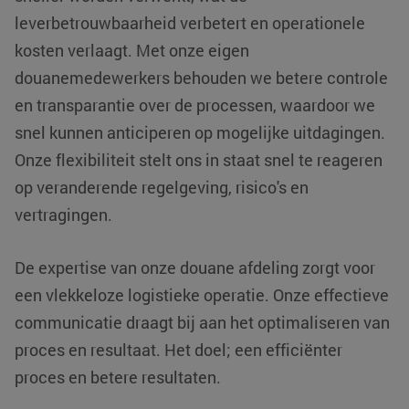
leverbetrouwbaarheid verbetert en operationele
kosten verlaagt. Met onze eigen
douanemedewerkers behouden we betere controle
li_gc
LinkedIn
5 maanden 4
en transparantie over de processen, waardoor we
Corporation
weken
.linkedin.com
snel kunnen anticiperen op mogelijke uitdagingen.
Onze flexibiliteit stelt ons in staat snel te reageren
Google Privacy
Policy
op veranderende regelgeving, risico's en
PHPSESSID
PHP.net
Sessie
www.klgeurope.com
vertragingen.
De expertise van onze douane afdeling zorgt voor
een vlekkeloze logistieke operatie. Onze effectieve
communicatie draagt bij aan het optimaliseren van
proces en resultaat. Het doel; een efficiënter
proces en betere resultaten.