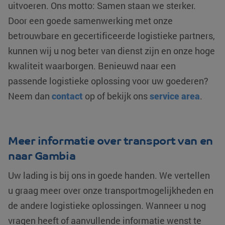
uitvoeren. Ons motto: Samen staan we sterker.
analyseservice v
website voor i
Google. Deze co
analyses te me
Door een goede samenwerking met onze
wordt gebruikt o
unieke gebruikers
MUID
Microsoft
1 jaar
Deze cookie w
betrouwbare en gecertificeerde logistieke partners,
onderscheiden d
Corporation
veel gebruikt 
een willekeurig
.clarity.ms
mijn Microsoft 
gegenereerd
kunnen wij u nog beter van dienst zijn en onze hoge
unieke gebruik
nummer toe te
Het kan worde
wijzen als klant-I
kwaliteit waarborgen. Benieuwd naar een
ingesteld door
Het is opgenomen
ingesloten mic
elk paginaverzoe
scripts. Algem
passende logistieke oplossing voor uw goederen?
op een site en wo
wordt aangen
gebruikt om
dat het
Neem dan
contact
op of bekijk ons
service area
.
bezoekers-, sess
synchroniseer
en
tussen veel
campagnegegev
verschillende
te berekenen voo
Microsoft-dom
de analyserappor
waardoor gebr
van de site.
kunnen worde
Meer informatie over transport van en
gevolgd.
_clsk
Microsoft
1 dag
Deze cookie wor
naar Gambia
.klgeurope.com
geassocieerd me
YSC
Google LLC
Sessie
Deze cookie w
Microsoft Clarity
.youtube.com
door YouTube
analytics softwar
ingesteld om
Uw lading is bij ons in goede handen. We vertellen
Het wordt gebruik
weergaven va
om informatie ov
ingesloten vide
u graag meer over onze transportmogelijkheden en
de sessie van de
te houden.
gebruiker op te s
en om meerdere
de andere logistieke oplossingen. Wanneer u nog
test_cookie
Google LLC
15 minuten
Deze cookie w
paginaweergaven
.doubleclick.net
geplaatst door
combineren tot é
vragen heeft of aanvullende informatie wenst te
DoubleClick
gebruikerssessie