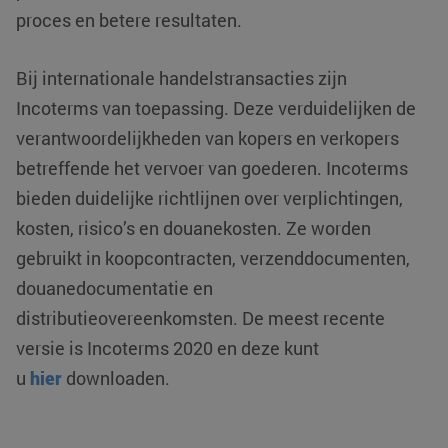
proces en betere resultaten.
Bij internationale handelstransacties zijn
Incoterms van toepassing. Deze verduidelijken de
verantwoordelijkheden van kopers en verkopers
betreffende het vervoer van goederen. Incoterms
VISITOR_PRIVACY_METADATA
YouTube
5 maanden 4
bieden duidelijke richtlijnen over verplichtingen,
.youtube.com
weken
kosten, risico’s en douanekosten. Ze worden
gebruikt in koopcontracten, verzenddocumenten,
douanedocumentatie en
distributieovereenkomsten. De meest recente
versie is Incoterms 2020 en deze kunt
u
hier
downloaden.