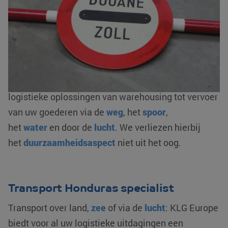
regelen we ook het logistieke gedeelte. Zoals onder
andere de
complete douaneafhandeling
: in- en
uitklaringen, bonded warehousing en/ of fiscale
vertegenwoordiging. Als AEO-gecertificeerde
logistieke dienstverlener zorgen wij voor een
optimale flow van uw goederenstroom. We bieden
logistieke oplossingen van warehousing tot vervoer
van uw goederen via de
weg
, het
spoor
,
het
water
en door de
lucht
. We verliezen hierbij
het
duurzaamheidsaspect
niet uit het oog.
Transport Honduras specialist
Transport over land,
zee
of via de
lucht
: KLG Europe
biedt voor al uw logistieke uitdagingen een