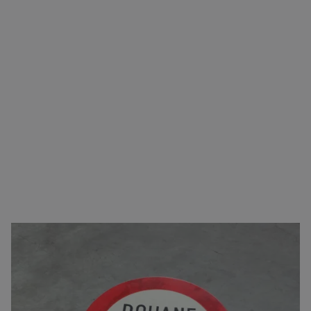
Zorgeloos transport van A naar B
U kunt bij ons terecht voor vrijwel alle type
goederen. Naast het verzorgen van het transport,