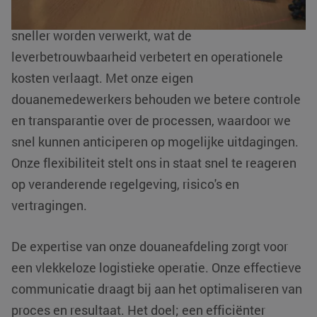
Dankzij de interne afhandeling kunnen zendingen
sneller worden verwerkt, wat de
leverbetrouwbaarheid verbetert en operationele
kosten verlaagt. Met onze eigen
li_gc
LinkedIn
5 maanden 4
douanemedewerkers behouden we betere controle
Corporation
weken
.linkedin.com
en transparantie over de processen, waardoor we
snel kunnen anticiperen op mogelijke uitdagingen.
Google Privacy
Policy
Onze flexibiliteit stelt ons in staat snel te reageren
PHPSESSID
PHP.net
Sessie
op veranderende regelgeving, risico's en
www.klgeurope.com
vertragingen.
De expertise van onze douaneafdeling zorgt voor
een vlekkeloze logistieke operatie. Onze effectieve
communicatie draagt bij aan het optimaliseren van
proces en resultaat. Het doel; een efficiënter