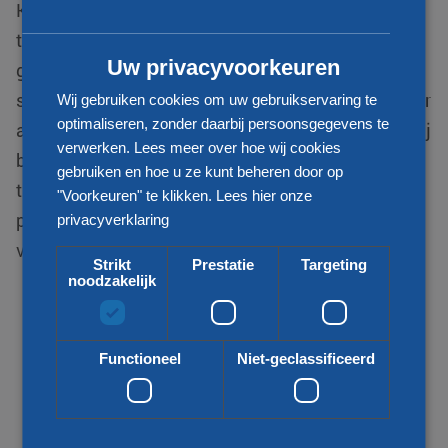
KLG Europe behoort tot één van de
CHINESE (SIMPLIFIED)
toonaangevende logistiek dienstverleners. We zijn
Uw privacyvoorkeuren
gespecialiseerd in internationale distributie van
stukgoed zendingen en zijn uw betrouwbare partner
Wij gebruiken cookies om uw gebruikservaring te
optimaliseren, zonder daarbij persoonsgegevens te
als het gaat om transport van en naar Honduras. Wij
verwerken. Lees meer over hoe wij cookies
bieden voor uw vraag een passende
gebruiken en hoe u ze kunt beheren door op
transportoplossing. Zo kijken wij naar uw wens,
"Voorkeuren" te klikken.
Lees hier onze
prijs, kwaliteit, snelheid en duurzaamheid bij het
privacyverklaring
vervoeren van uw goederen.
Strikt
Prestatie
Targeting
noodzakelijk
Functioneel
Niet-geclassificeerd