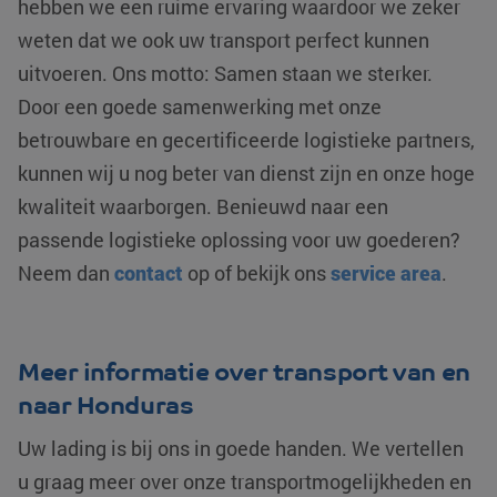
hebben we een ruime ervaring waardoor we zeker
van de meer
.c.bing.com
die we gebrui
algemeen gebruik
het gebruik va
weten dat we ook uw transport perfect kunnen
analyseservice v
website voor i
Google. Deze co
analyses te me
uitvoeren. Ons motto: Samen staan we sterker.
wordt gebruikt o
unieke gebruikers
MUID
Microsoft
1 jaar
Deze cookie w
Door een goede samenwerking met onze
onderscheiden d
Corporation
veel gebruikt 
een willekeurig
.clarity.ms
mijn Microsoft 
betrouwbare en gecertificeerde logistieke partners,
gegenereerd
unieke gebruik
nummer toe te
Het kan worde
wijzen als klant-I
kunnen wij u nog beter van dienst zijn en onze hoge
ingesteld door
Het is opgenomen
ingesloten mic
elk paginaverzoe
kwaliteit waarborgen. Benieuwd naar een
scripts. Algem
op een site en wo
wordt aangen
gebruikt om
dat het
passende logistieke oplossing voor uw goederen?
bezoekers-, sess
synchroniseer
en
tussen veel
Neem dan
contact
op of bekijk ons
service area
.
campagnegegev
verschillende
te berekenen voo
Microsoft-dom
de analyserappor
waardoor gebr
van de site.
kunnen worde
gevolgd.
_clsk
Microsoft
1 dag
Deze cookie wor
Meer informatie over transport van en
.klgeurope.com
geassocieerd me
YSC
Google LLC
Sessie
Deze cookie w
Microsoft Clarity
.youtube.com
door YouTube
naar Honduras
analytics softwar
ingesteld om
Het wordt gebruik
weergaven va
om informatie ov
ingesloten vide
Uw lading is bij ons in goede handen. We vertellen
de sessie van de
te houden.
gebruiker op te s
u graag meer over onze transportmogelijkheden en
en om meerdere
test_cookie
Google LLC
15 minuten
Deze cookie w
paginaweergaven