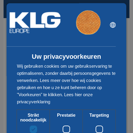
RIJTJE
DUTCH
Diensten
ENGLISH
CHINESE (SIMPLIFIED)
Wegtransport
Uw privacyvoorkeuren
Trein transport
Wij gebruiken cookies om uw gebruikservaring te
Lucht en Zee transport
optimaliseren, zonder daarbij persoonsgegevens te
Groupage transport
verwerken. Lees meer over hoe wij cookies
gebruiken en hoe u ze kunt beheren door op
Douaneafhandeling
"Voorkeuren" te klikken.
Lees hier onze
privacyverklaring
Meest gezocht
Strikt
Prestatie
Targeting
Groupage frankrijk
noodzakelijk
Internationaal transport