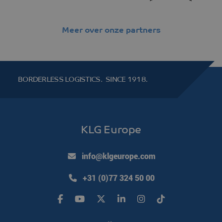
Meer over onze partners
BORDERLESS LOGISTICS.
SINCE 1918.
CookieScriptConsent
CookieScript
4 weken 2
www.klgeurope.com
dagen
KLG Europe
info@klgeurope.com
+31 (0)77 324 50 00
klg_popup_closed_werkenbij
klgeurope.com
1 seconde
klg_popup_closed_prijsindicatie
klgeurope.com
1 seconde