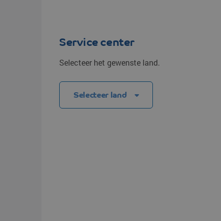
Transittijden
Overige bestemmingen
Overige bestemm
Strongo
Service center
Selecteer het gewenste land.
Selecteer land