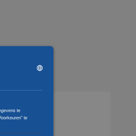
DUTCH
ENGLISH
CHINESE (SIMPLIFIED)
egevens te
nsport Frankrijk
Voorkeuren" te
nsport Roemenië