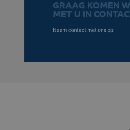
GRAAG KOMEN W
PHPSESSID
MET U IN CONTAC
Neem contact met ons op.
VISITOR_PRIVACY_ME
CookieScriptConsent
klg_popup_closed_wer
klg_popup_closed_prijs
klg_popup_closed_rus
Naam