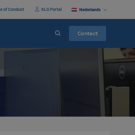
e of Conduct
KLG Portal
Nederlands
Contact
erenigd
Express service
racht
Spoedtransport