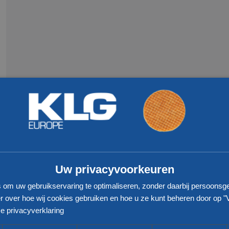
S
OP EEN RIJTJE
Uw privacyvoorkeuren
s om uw gebruikservaring te optimaliseren, zonder daarbij persoonsg
Meest gezocht
Tra
 over hoe wij cookies gebruiken en hoe u ze kunt beheren door op "
e privacyverklaring
Tra
Groupage frankrijk