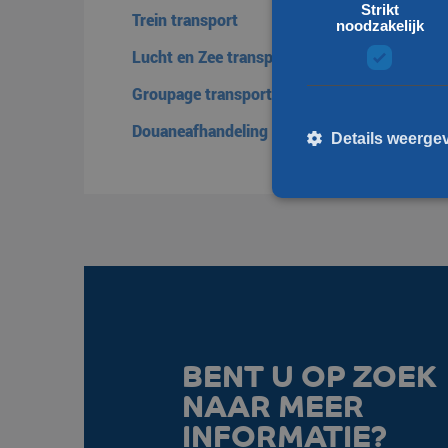
Strikt
Trein transport
noodzakelijk
Lucht en Zee transport
Groupage transport
Douaneafhandeling
Details weerge
St
Strikt noodzakelijke cooki
kan niet goed worden gebru
Naam
BENT U OP ZOEK
__cf_bm
NAAR MEER
li_gc
INFORMATIE?