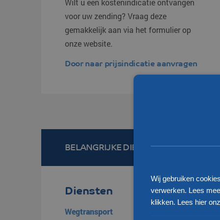
Wilt u een kostenindicatie ontvangen
voor uw zending? Vraag deze
gemakkelijk aan via het formulier op
onze website.
Door naar prijsindicatie aanvragen
BELANGRIJKE DIENSTEN EN LOCATIE
Wij gebruiken cookie
Diensten
verwerken. Lees meer
klikken.
Lees hier onz
Wegtransport