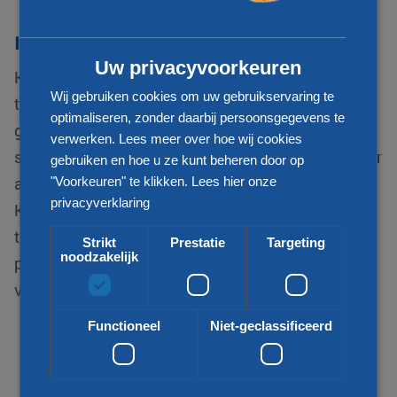
CHINESE (SIMPLIFIED)
Internationaal transport
Uw privacyvoorkeuren
KLG Europe behoort tot één van de
Wij gebruiken cookies om uw gebruikservaring te
toonaangevende logistiek dienstverleners. We zijn
optimaliseren, zonder daarbij persoonsgegevens te
gespecialiseerd in internationale distributie van
verwerken. Lees meer over hoe wij cookies
stukgoed zendingen en zijn uw betrouwbare partner
gebruiken en hoe u ze kunt beheren door op
als het gaat om transport van en naar Congo-
"Voorkeuren" te klikken.
Lees hier onze
privacyverklaring
Kinshasa. Wij bieden voor uw vraag een passende
transportoplossing. Zo kijken wij naar uw wens,
Strikt
Prestatie
Targeting
noodzakelijk
prijs, kwaliteit, snelheid en duurzaamheid bij het
vervoeren van uw goederen.
Functioneel
Niet-geclassificeerd