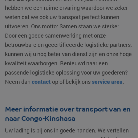
belangrijke updat
Corporation
MSN 1st party
van de meer
hebben we een ruime ervaring waardoor we zeker
.c.bing.com
die we gebrui
algemeen gebruik
het gebruik va
analyseservice v
weten dat we ook uw transport perfect kunnen
website voor i
Google. Deze co
analyses te me
wordt gebruikt o
uitvoeren. Ons motto: Samen staan we sterker.
unieke gebruikers
MUID
Microsoft
1 jaar
Deze cookie w
onderscheiden d
Corporation
veel gebruikt 
Door een goede samenwerking met onze
een willekeurig
.clarity.ms
mijn Microsoft 
gegenereerd
unieke gebruik
betrouwbare en gecertificeerde logistieke partners,
nummer toe te
Het kan worde
wijzen als klant-I
ingesteld door
kunnen wij u nog beter van dienst zijn en onze hoge
Het is opgenomen
ingesloten mic
elk paginaverzoe
scripts. Algem
kwaliteit waarborgen. Benieuwd naar een
op een site en wo
wordt aangen
gebruikt om
dat het
bezoekers-, sess
passende logistieke oplossing voor uw goederen?
synchroniseer
en
tussen veel
campagnegegev
Neem dan
contact
op of bekijk ons
service area
.
verschillende
te berekenen voo
Microsoft-dom
de analyserappor
waardoor gebr
van de site.
kunnen worde
gevolgd.
_clsk
Microsoft
1 dag
Deze cookie wor
.klgeurope.com
geassocieerd me
YSC
Google LLC
Sessie
Deze cookie w
Meer informatie over transport van en
Microsoft Clarity
.youtube.com
door YouTube
analytics softwar
ingesteld om
naar Congo-Kinshasa
Het wordt gebruik
weergaven va
om informatie ov
ingesloten vide
de sessie van de
te houden.
Uw lading is bij ons in goede handen. We vertellen
gebruiker op te s
en om meerdere
test_cookie
Google LLC
15 minuten
Deze cookie w