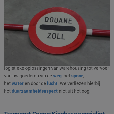
U kunt bij ons terecht voor vrijwel alle type
goederen. Naast het verzorgen van het transport,
regelen we ook het logistieke gedeelte. Zoals onder
andere de
complete douaneafhandeling
: in- en
uitklaringen, bonded warehousing en/ of fiscale
vertegenwoordiging. Als AEO-gecertificeerde
logistieke dienstverlener zorgen wij voor een
optimale flow van uw goederenstroom. We bieden
logistieke oplossingen van warehousing tot vervoer
van uw goederen via de
weg
, het
spoor
,
het
water
en door de
lucht
. We verliezen hierbij
het
duurzaamheidsaspect
niet uit het oog.
Transport Congo-Kinshasa specialist