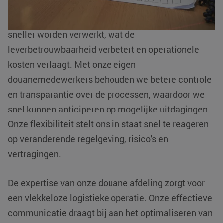
Dankzij de interne afhandeling kunnen zendingen
sneller worden verwerkt, wat de
leverbetrouwbaarheid verbetert en operationele
kosten verlaagt. Met onze eigen
li_gc
LinkedIn
5 maanden 4
Corporation
weken
douanemedewerkers behouden we betere controle
.linkedin.com
en transparantie over de processen, waardoor we
Google Privacy
snel kunnen anticiperen op mogelijke uitdagingen.
Policy
Onze flexibiliteit stelt ons in staat snel te reageren
PHPSESSID
PHP.net
Sessie
www.klgeurope.com
op veranderende regelgeving, risico's en
vertragingen.
De expertise van onze douane afdeling zorgt voor
een vlekkeloze logistieke operatie. Onze effectieve
communicatie draagt bij aan het optimaliseren van