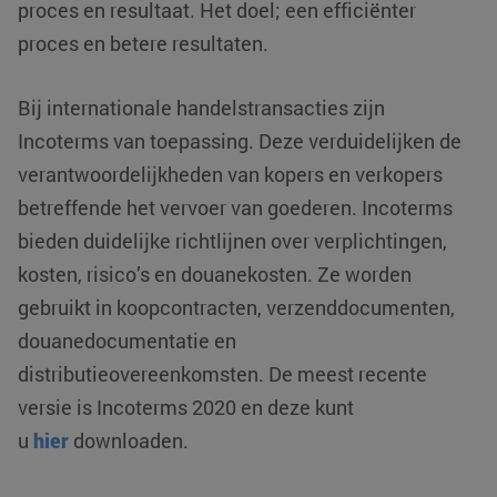
proces en resultaat. Het doel; een efficiënter
proces en betere resultaten.
Bij internationale handelstransacties zijn
Incoterms van toepassing. Deze verduidelijken de
verantwoordelijkheden van kopers en verkopers
betreffende het vervoer van goederen. Incoterms
VISITOR_PRIVACY_METADATA
YouTube
5 maanden 4
.youtube.com
weken
bieden duidelijke richtlijnen over verplichtingen,
kosten, risico’s en douanekosten. Ze worden
gebruikt in koopcontracten, verzenddocumenten,
douanedocumentatie en
distributieovereenkomsten. De meest recente
versie is Incoterms 2020 en deze kunt
u
hier
downloaden.