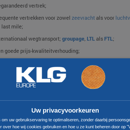
garandeerd vertrek;
equente vertrekken voor zowel
zeevracht
als voor
lucht
 last mile;
ternationaal wegtransport;
groupage
,
LTL
als
FTL
;
n goede prijs-kwaliteitverhouding;
ansport voor zowel
ADR als niet ADR zendingen
;
ack & Trace;
n oplossing voor elke uitdaging.
Uw privacyvoorkeuren
s om uw gebruikservaring te optimaliseren, zonder daarbij persoonsg
 over hoe wij cookies gebruiken en hoe u ze kunt beheren door op "