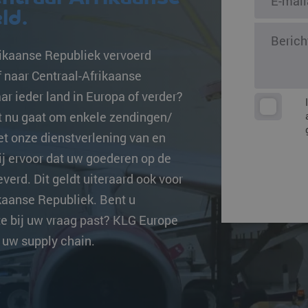
ingen
ld.
Overige beste
rikaanse Republiek vervoerd
 naar Centraal-Afrikaanse
r ieder land in Europa of verder?
et nu gaat om enkele zendingen/
et onze dienstverlening van en
ij ervoor dat uw goederen op de
verd. Dit geldt uiteraard ook voor
kaanse Republiek. Bent u
te bij uw vraag past? KLG Europe
n uw supply chain.