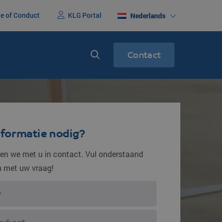
e of Conduct
KLG Portal
Nederlands
Contact
erenigd
Express service
racht
Spoedtransport
nformatie nodig?
n we met u in contact. Vul onderstaand
in met uw vraag!