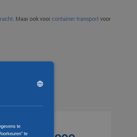
vracht
. Maar ook voor
container transport
voor
DUTCH
ENGLISH
CHINESE (SIMPLIFIED)
egevens te
Voorkeuren" te