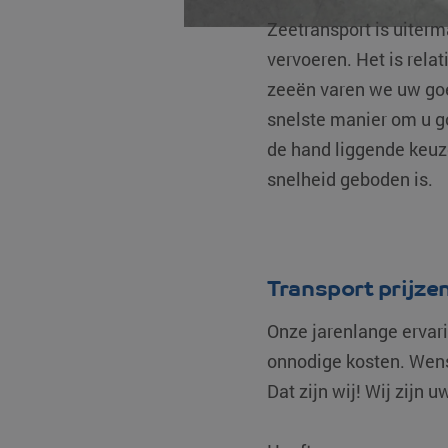
Zeetransport is uiter
Naam
vervoeren. Het is relat
A
Naam
__Secure-ROLLOUT_
D
zeeën varen we uw goe
Naam
__Secure-YNID
_ga_0HM2LWQ2SR
.
snelste manier om u go
MUID
fp_user_id
de hand liggende keuze
_clck
.
snelheid geboden is.
_ga
G
MR
.
MUID
Transport prijze
_clsk
M
.
Onze jarenlange ervari
YSC
onnodige kosten. Wens
test_cookie
Dat zijn wij! Wij zijn 
bcookie