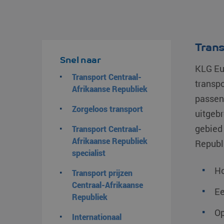
Trans
Snel naar
KLG Eu
Transport Centraal-
transp
Afrikaanse Republiek
passend
Zorgeloos transport
uitgebr
gebied 
Transport Centraal-
Afrikaanse Republiek
Republi
specialist
Ho
Transport prijzen
Centraal-Afrikaanse
Ee
Republiek
Op
Internationaal