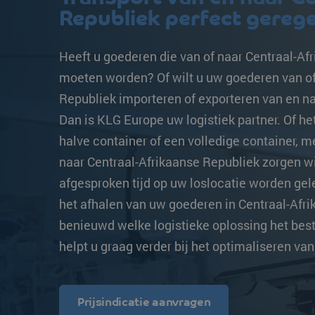
Transittijden
Overige bestemmingen
Overige bestemm
Republiek perfect gerege
Strongo
Heeft u goederen die van of naar Centraal-Af
moeten worden? Of wilt u uw goederen van of
Republiek importeren of exporteren van en naa
Dan is KLG Europe uw logistiek partner. Of h
halve container of een volledige container, m
naar Centraal-Afrikaanse Republiek zorgen w
afgesproken tijd op uw loslocatie worden gele
het afhalen van uw goederen in Centraal-Afri
benieuwd welke logistieke oplossing het bes
helpt u graag verder bij het optimaliseren va
Prijsindicatie aanvragen