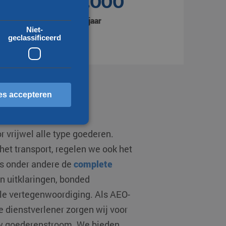
1.350.000
Zendingen per jaar
Niet-
geclassificeerd
es accepteren
t van A naar B
or vrijwel alle type goederen.
erd
het transport, regelen we ook het
ls onder andere de
complete
ccountbeheer. De website
 en uitklaringen, bonded
le vertegenwoordiging. Als AEO-
e dienstverlener zorgen wij voor
scheid te maken tussen
 website, om geldige
uw goederenstroom. We bieden
ebruik van hun website.