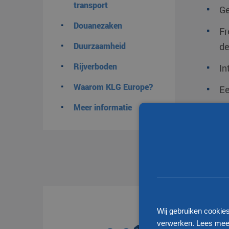
transport
Ge
Douanezaken
Fr
Duurzaamheid
de
Rijverboden
In
Waarom KLG Europe?
Ee
Meer informatie
Tr
Tr
Ee
Wij gebruiken cookie
verwerken. Lees meer