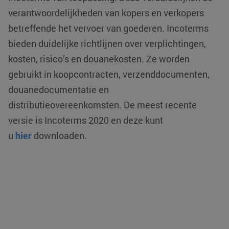
verantwoordelijkheden van kopers en verkopers
betreffende het vervoer van goederen. Incoterms
bieden duidelijke richtlijnen over verplichtingen,
kosten, risico’s en douanekosten. Ze worden
VISITOR_PRIVACY_METADATA
YouTube
5 maanden 4
gebruikt in koopcontracten, verzenddocumenten,
.youtube.com
weken
douanedocumentatie en
distributieovereenkomsten. De meest recente
versie is Incoterms 2020 en deze kunt
u
hier
downloaden.
CookieScriptConsent
CookieScript
4 weken 2