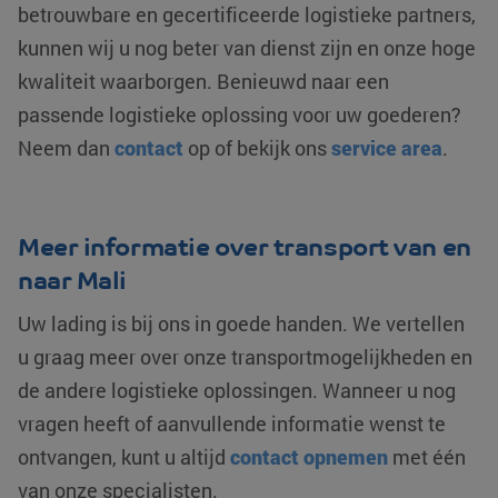
betrouwbare en gecertificeerde logistieke partners,
wordt gebruikt o
unieke gebruikers
MUID
Microsoft
1 jaar
Deze cookie w
onderscheiden d
kunnen wij u nog beter van dienst zijn en onze hoge
Corporation
veel gebruikt 
een willekeurig
.clarity.ms
mijn Microsoft 
gegenereerd
kwaliteit waarborgen. Benieuwd naar een
unieke gebruik
nummer toe te
Het kan worde
wijzen als klant-I
ingesteld door
passende logistieke oplossing voor uw goederen?
Het is opgenomen
ingesloten mic
elk paginaverzoe
scripts. Algem
Neem dan
contact
op of bekijk ons
service area
.
op een site en wo
wordt aangen
gebruikt om
dat het
bezoekers-, sess
synchroniseer
en
tussen veel
campagnegegev
verschillende
te berekenen voo
Microsoft-dom
Meer informatie over transport van en
de analyserappor
waardoor gebr
van de site.
kunnen worde
naar Mali
gevolgd.
_clsk
Microsoft
1 dag
Deze cookie wor
.klgeurope.com
geassocieerd me
YSC
Google LLC
Sessie
Deze cookie w
Uw lading is bij ons in goede handen. We vertellen
Microsoft Clarity
.youtube.com
door YouTube
analytics softwar
ingesteld om
u graag meer over onze transportmogelijkheden en
Het wordt gebruik
weergaven va
om informatie ov
ingesloten vide
de andere logistieke oplossingen. Wanneer u nog
de sessie van de
te houden.
gebruiker op te s
en om meerdere
vragen heeft of aanvullende informatie wenst te
test_cookie
Google LLC
15 minuten
Deze cookie w
paginaweergaven
.doubleclick.net
geplaatst door
combineren tot é
ontvangen, kunt u altijd
contact opnemen
met één
DoubleClick
gebruikerssessie
(eigendom va
voor analytische
Google) om te
van onze specialisten.
doeleinden.