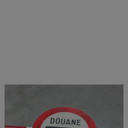
Zorgeloos transport van A naar B
U kunt bij ons terecht voor vrijwel alle type
goederen. Naast het verzorgen van het transport,
regelen we ook het logistieke gedeelte. Zoals onder