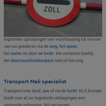
andere de
complete douaneafhandeling
: in- en
uitklaringen, bonded warehousing en/ of fiscale
vertegenwoordiging. Als AEO-gecertificeerde
logistieke dienstverlener zorgen wij voor een
optimale flow van uw goederenstroom. We bieden
logistieke oplossingen van warehousing tot vervoer
van uw goederen via de
weg
, het
spoor
,
het
water
en door de
lucht
. We verliezen hierbij
het
duurzaamheidsaspect
niet uit het oog.
Transport Mali specialist
Transport over land,
zee
of via de
lucht
: KLG Europe
biedt voor al uw logistieke uitdagingen een
passende oplossing. Wij verzorgen