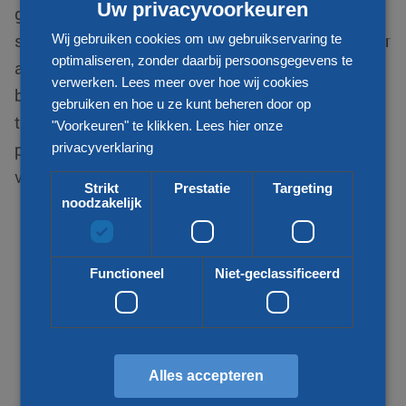
Uw privacyvoorkeuren
gespecialiseerd in internationale distributie van
stukgoed zendingen en zijn uw betrouwbare partner
Wij gebruiken cookies om uw gebruikservaring te
optimaliseren, zonder daarbij persoonsgegevens te
als het gaat om transport van en naar Mali. Wij
verwerken. Lees meer over hoe wij cookies
bieden voor uw vraag een passende
gebruiken en hoe u ze kunt beheren door op
transportoplossing. Zo kijken wij naar uw wens,
"Voorkeuren" te klikken.
Lees hier onze
prijs, kwaliteit, snelheid en duurzaamheid bij het
privacyverklaring
vervoeren van uw goederen.
Strikt
Prestatie
Targeting
noodzakelijk
Functioneel
Niet-geclassificeerd
Alles accepteren