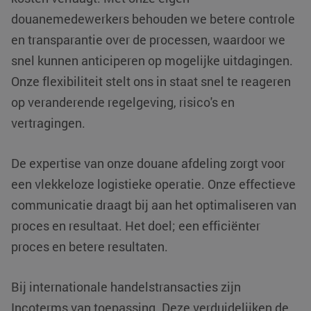
douanemedewerkers behouden we betere controle
en transparantie over de processen, waardoor we
li_gc
LinkedIn
5 maanden 4
snel kunnen anticiperen op mogelijke uitdagingen.
Corporation
weken
.linkedin.com
Onze flexibiliteit stelt ons in staat snel te reageren
op veranderende regelgeving, risico's en
Google Privacy
Policy
vertragingen.
PHPSESSID
PHP.net
Sessie
www.klgeurope.com
De expertise van onze douane afdeling zorgt voor
een vlekkeloze logistieke operatie. Onze effectieve
communicatie draagt bij aan het optimaliseren van
proces en resultaat. Het doel; een efficiënter
proces en betere resultaten.
Bij internationale handelstransacties zijn
Incoterms van toepassing. Deze verduidelijken de