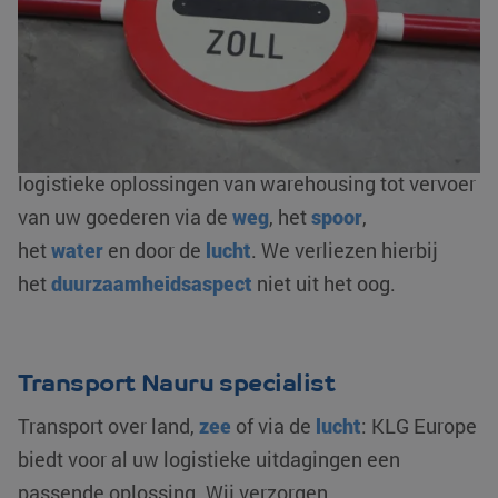
andere de
complete douaneafhandeling
: in- en
uitklaringen, bonded warehousing en/ of fiscale
vertegenwoordiging. Als AEO-gecertificeerde
logistieke dienstverlener zorgen wij voor een
optimale flow van uw goederenstroom. We bieden
logistieke oplossingen van warehousing tot vervoer
van uw goederen via de
weg
, het
spoor
,
het
water
en door de
lucht
. We verliezen hierbij
het
duurzaamheidsaspect
niet uit het oog.
Transport Nauru specialist
Transport over land,
zee
of via de
lucht
: KLG Europe
biedt voor al uw logistieke uitdagingen een
passende oplossing. Wij verzorgen