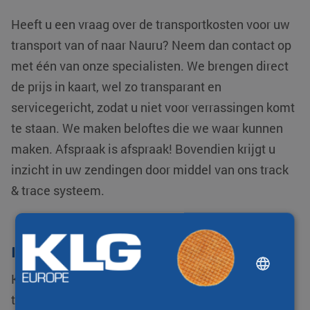
Heeft u een vraag over de transportkosten voor uw
transport van of naar Nauru? Neem dan contact op
met één van onze specialisten. We brengen direct
de prijs in kaart, wel zo transparant en
servicegericht, zodat u niet voor verrassingen komt
te staan. We maken beloftes die we waar kunnen
maken. Afspraak is afspraak! Bovendien krijgt u
inzicht in uw zendingen door middel van ons track
& trace systeem.
Internationaal transport
DUTCH
KLG Europe behoort tot één van de
ENGLISH
toonaangevende logistiek dienstverleners. We zijn
CHINESE (SIMPLIFIED)