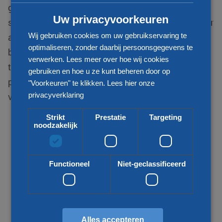
gespecialiseerd in internationale distributie van
Uw privacyvoorkeuren
stukgoed zendingen en zijn uw betrouwbare partner
Wij gebruiken cookies om uw gebruikservaring te
als het gaat om transport van en naar Nauru. Wij
optimaliseren, zonder daarbij persoonsgegevens te
bieden voor uw vraag een passende
verwerken. Lees meer over hoe wij cookies
transportoplossing. Zo kijken wij naar uw wens,
gebruiken en hoe u ze kunt beheren door op
prijs, kwaliteit, snelheid en duurzaamheid bij het
"Voorkeuren" te klikken.
Lees hier onze
privacyverklaring
vervoeren van uw goederen.
Strikt
Prestatie
Targeting
noodzakelijk
Functioneel
Niet-geclassificeerd
Alles accepteren