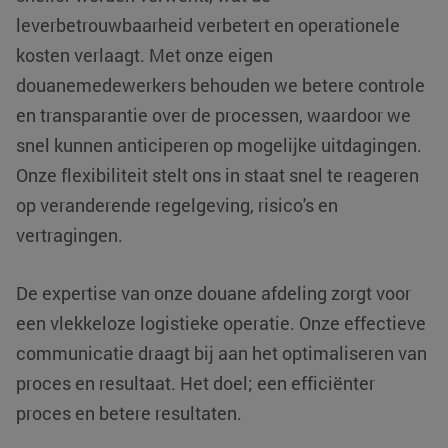
leverbetrouwbaarheid verbetert en operationele
kosten verlaagt. Met onze eigen
douanemedewerkers behouden we betere controle
li_gc
LinkedIn
5 maanden 4
en transparantie over de processen, waardoor we
Corporation
weken
.linkedin.com
snel kunnen anticiperen op mogelijke uitdagingen.
Onze flexibiliteit stelt ons in staat snel te reageren
Google Privacy
Policy
op veranderende regelgeving, risico's en
PHPSESSID
PHP.net
Sessie
www.klgeurope.com
vertragingen.
De expertise van onze douane afdeling zorgt voor
een vlekkeloze logistieke operatie. Onze effectieve
communicatie draagt bij aan het optimaliseren van
proces en resultaat. Het doel; een efficiënter
proces en betere resultaten.