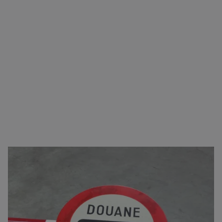
Zorgeloos transport van A naar B
U kunt bij ons terecht voor vrijwel alle type
goederen. Naast het verzorgen van het transport,
regelen we ook het logistieke gedeelte. Zoals onder