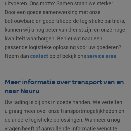
uitvoeren. Ons motto: Samen staan we sterker.
analyseservice v
website voor i
Google. Deze co
analyses te me
Door een goede samenwerking met onze
wordt gebruikt o
unieke gebruikers
MUID
Microsoft
1 jaar
Deze cookie w
betrouwbare en gecertificeerde logistieke partners,
onderscheiden d
Corporation
veel gebruikt 
een willekeurig
.clarity.ms
mijn Microsoft 
gegenereerd
kunnen wij u nog beter van dienst zijn en onze hoge
unieke gebruik
nummer toe te
Het kan worde
wijzen als klant-I
kwaliteit waarborgen. Benieuwd naar een
ingesteld door
Het is opgenomen
ingesloten mic
elk paginaverzoe
scripts. Algem
passende logistieke oplossing voor uw goederen?
op een site en wo
wordt aangen
gebruikt om
dat het
Neem dan
contact
op of bekijk ons
service area
.
bezoekers-, sess
synchroniseer
en
tussen veel
campagnegegev
verschillende
te berekenen voo
Microsoft-dom
de analyserappor
waardoor gebr
van de site.
kunnen worde
Meer informatie over transport van en
gevolgd.
_clsk
Microsoft
1 dag
Deze cookie wor
naar Nauru
.klgeurope.com
geassocieerd me
YSC
Google LLC
Sessie
Deze cookie w
Microsoft Clarity
.youtube.com
door YouTube
analytics softwar
ingesteld om
Uw lading is bij ons in goede handen. We vertellen
Het wordt gebruik
weergaven va
om informatie ov
ingesloten vide
u graag meer over onze transportmogelijkheden en
de sessie van de
te houden.
gebruiker op te s
en om meerdere
de andere logistieke oplossingen. Wanneer u nog
test_cookie
Google LLC
15 minuten
Deze cookie w
paginaweergaven
.doubleclick.net
geplaatst door
combineren tot é
vragen heeft of aanvullende informatie wenst te
DoubleClick
gebruikerssessie