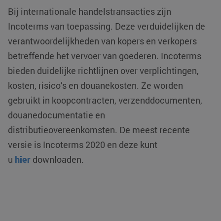
Bij internationale handelstransacties zijn
Incoterms van toepassing. Deze verduidelijken de
verantwoordelijkheden van kopers en verkopers
betreffende het vervoer van goederen. Incoterms
bieden duidelijke richtlijnen over verplichtingen,
VISITOR_PRIVACY_METADATA
YouTube
5 maanden 4
kosten, risico’s en douanekosten. Ze worden
.youtube.com
weken
gebruikt in koopcontracten, verzenddocumenten,
douanedocumentatie en
distributieovereenkomsten. De meest recente
versie is Incoterms 2020 en deze kunt
u
hier
downloaden.