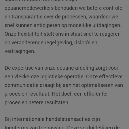
douanemedewerkers behouden we betere controle
en transparantie over de processen, waardoor we
li_gc
LinkedIn
5 maanden 4
snel kunnen anticiperen op mogelijke uitdagingen.
Corporation
weken
.linkedin.com
Onze flexibiliteit stelt ons in staat snel te reageren
op veranderende regelgeving, risico's en
Google Privacy
Policy
vertragingen.
PHPSESSID
PHP.net
Sessie
www.klgeurope.com
De expertise van onze douane afdeling zorgt voor
een vlekkeloze logistieke operatie. Onze effectieve
communicatie draagt bij aan het optimaliseren van
proces en resultaat. Het doel; een efficiënter
proces en betere resultaten.
Bij internationale handelstransacties zijn
Incoterms van toepassing. Deze verduidelijken de