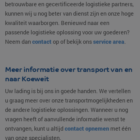
betrouwbare en gecertificeerde logistieke partners,
wordt gebruikt o
unieke gebruikers
MUID
Microsoft
1 jaar
Deze cookie w
onderscheiden d
kunnen wij u nog beter van dienst zijn en onze hoge
Corporation
veel gebruikt 
een willekeurig
.clarity.ms
mijn Microsoft 
gegenereerd
kwaliteit waarborgen. Benieuwd naar een
unieke gebruik
nummer toe te
Het kan worde
wijzen als klant-I
ingesteld door
passende logistieke oplossing voor uw goederen?
Het is opgenomen
ingesloten mic
elk paginaverzoe
scripts. Algem
Neem dan
contact
op of bekijk ons
service area
.
op een site en wo
wordt aangen
gebruikt om
dat het
bezoekers-, sess
synchroniseer
en
tussen veel
campagnegegev
verschillende
te berekenen voo
Microsoft-dom
Meer informatie over transport van en
de analyserappor
waardoor gebr
van de site.
kunnen worde
naar Koeweit
gevolgd.
_clsk
Microsoft
1 dag
Deze cookie wor
.klgeurope.com
geassocieerd me
YSC
Google LLC
Sessie
Deze cookie w
Uw lading is bij ons in goede handen. We vertellen
Microsoft Clarity
.youtube.com
door YouTube
analytics softwar
ingesteld om
u graag meer over onze transportmogelijkheden en
Het wordt gebruik
weergaven va
om informatie ov
ingesloten vide
de andere logistieke oplossingen. Wanneer u nog
de sessie van de
te houden.
gebruiker op te s
en om meerdere
vragen heeft of aanvullende informatie wenst te
test_cookie
Google LLC
15 minuten
Deze cookie w
paginaweergaven
.doubleclick.net
geplaatst door
combineren tot é
ontvangen, kunt u altijd
contact opnemen
met één
DoubleClick
gebruikerssessie
(eigendom va
voor analytische
Google) om te
van onze specialisten.
doeleinden.