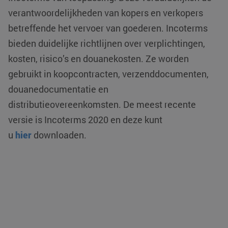
verantwoordelijkheden van kopers en verkopers
betreffende het vervoer van goederen. Incoterms
bieden duidelijke richtlijnen over verplichtingen,
kosten, risico’s en douanekosten. Ze worden
VISITOR_PRIVACY_METADATA
YouTube
5 maanden 4
gebruikt in koopcontracten, verzenddocumenten,
.youtube.com
weken
douanedocumentatie en
distributieovereenkomsten. De meest recente
versie is Incoterms 2020 en deze kunt
u
hier
downloaden.
CookieScriptConsent
CookieScript
4 weken 2