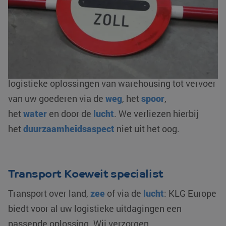
andere de
complete douaneafhandeling
: in- en
uitklaringen, bonded warehousing en/ of fiscale
vertegenwoordiging. Als AEO-gecertificeerde
logistieke dienstverlener zorgen wij voor een
optimale flow van uw goederenstroom. We bieden
logistieke oplossingen van warehousing tot vervoer
van uw goederen via de
weg
, het
spoor
,
het
water
en door de
lucht
. We verliezen hierbij
het
duurzaamheidsaspect
niet uit het oog.
Transport Koeweit specialist
Transport over land,
zee
of via de
lucht
: KLG Europe
biedt voor al uw logistieke uitdagingen een
passende oplossing. Wij verzorgen