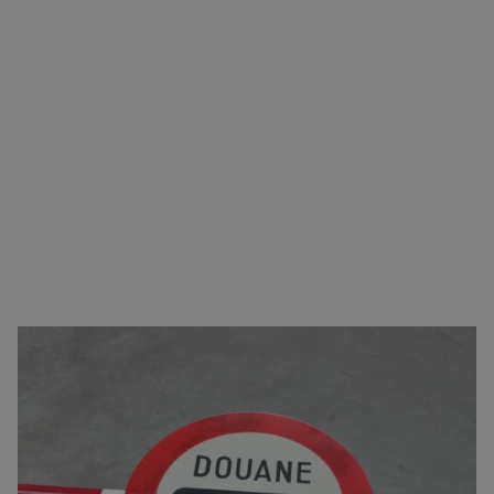
Zorgeloos transport van A naar B
U kunt bij ons terecht voor vrijwel alle type
goederen. Naast het verzorgen van het transport,
regelen we ook het logistieke gedeelte. Zoals onder