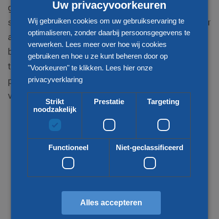
Uw privacyvoorkeuren
gespecialiseerd in internationale distributie van
stukgoed zendingen en zijn uw betrouwbare partner
Wij gebruiken cookies om uw gebruikservaring te
optimaliseren, zonder daarbij persoonsgegevens te
als het gaat om transport van en naar Koeweit. Wij
verwerken. Lees meer over hoe wij cookies
bieden voor uw vraag een passende
gebruiken en hoe u ze kunt beheren door op
transportoplossing. Zo kijken wij naar uw wens,
"Voorkeuren" te klikken.
Lees hier onze
prijs, kwaliteit, snelheid en duurzaamheid bij het
privacyverklaring
vervoeren van uw goederen.
Strikt
Prestatie
Targeting
noodzakelijk
Functioneel
Niet-geclassificeerd
Alles accepteren