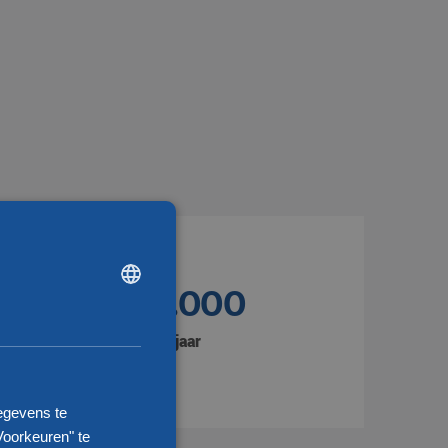
DUTCH
1.350.000
ENGLISH
CHINESE (SIMPLIFIED)
Zendingen per jaar
egevens te
Voorkeuren" te