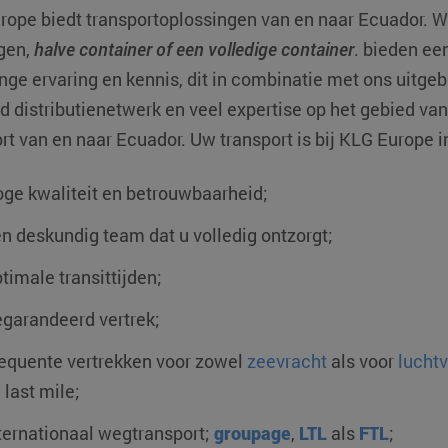
rope biedt transportoplossingen van en naar
Ecuador
. W
gen,
halve container of een volledige container
. bieden ee
nge ervaring en kennis, dit in combinatie met ons uitg
 distributienetwerk en veel expertise op het gebied van 
rt van en naar Ecuador. Uw transport is bij KLG Europe 
ge kwaliteit en betrouwbaarheid;
n deskundig team dat u volledig ontzorgt;
timale transittijden;
garandeerd vertrek;
equente vertrekken voor zowel
zeevracht
als voor
lucht
 last mile;
ternationaal wegtransport;
groupage
,
LTL
als
FTL
;