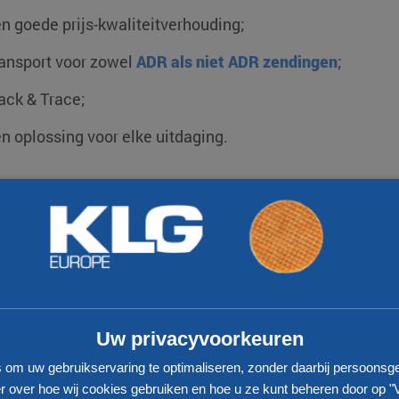
n goede prijs-kwaliteitverhouding;
ansport voor zowel
ADR als niet ADR zendingen
;
ack & Trace;
n oplossing voor elke uitdaging.
17
300
Aantal vestigingen
Eigen vrachtwagens
Uw privacyvoorkeuren
s om uw gebruikservaring te optimaliseren, zonder daarbij persoonsg
 over hoe wij cookies gebruiken en hoe u ze kunt beheren door op "