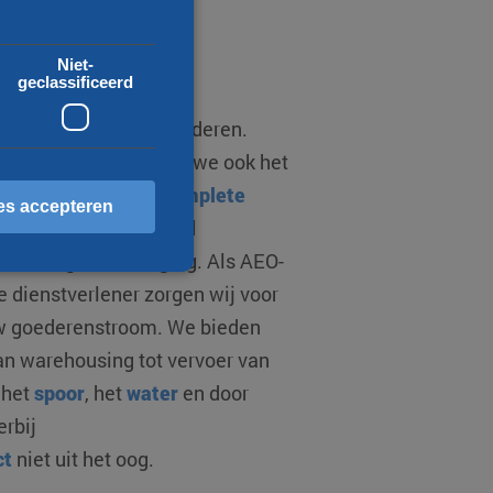
Niet-
t van A naar B
geclassificeerd
or vrijwel alle type goederen.
het transport, regelen we ook het
ls onder andere de
complete
es accepteren
 en uitklaringen, bonded
le vertegenwoordiging. Als AEO-
e dienstverlener zorgen wij voor
erd
uw goederenstroom. We bieden
an warehousing tot vervoer van
ccountbeheer. De website
, het
spoor
, het
water
en door
erbij
ct
niet uit het oog.
scheid te maken tussen
 website, om geldige
ebruik van hun website.