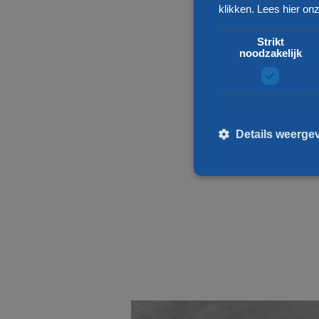
klikken.
Lees hier onz
Strikt
noodzakelijk
Details weerge
St
Strikt noodzakelijke cooki
kan niet goed worden gebru
Naam
__cf_bm