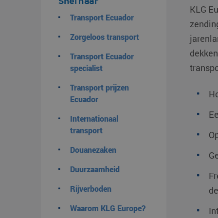
Snel naar
KLG Eu
Transport Ecuador
zendin
Zorgeloos transport
jarenla
dekkend
Transport Ecuador
transpo
specialist
Transport prijzen
Ho
Ecuador
Ee
Internationaal
transport
Op
Douanezaken
Ge
Duurzaamheid
Fr
Rijverboden
de
Waarom KLG Europe?
In