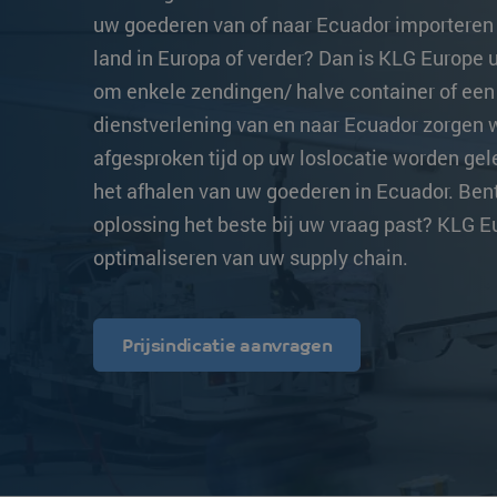
Transittijden
Overige bestemmingen
Overige bestemm
uw goederen van of naar Ecuador importeren 
land in Europa of verder? Dan is KLG Europe u
Strongo
om enkele zendingen/ halve container of een 
dienstverlening van en naar Ecuador zorgen 
afgesproken tijd op uw loslocatie worden gele
het afhalen van uw goederen in Ecuador. Ben
oplossing het beste bij uw vraag past? KLG Eu
optimaliseren van uw supply chain.
Prijsindicatie aanvragen