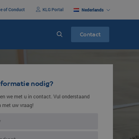
e of Conduct
KLG Portal
Nederlands
Contact
erenigd
Express service
racht
Spoedtransport
nformatie nodig?
n we met u in contact. Vul onderstaand
in met uw vraag!