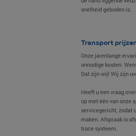
de hand liggende keuze
snelheid geboden is.
Naam
A
Naam
__Secure-ROLLOUT_
D
Naam
__Secure-YNID
_ga_0HM2LWQ2SR
.
MUID
Transport prijze
fp_user_id
_clck
.
Onze jarenlange ervari
_ga
G
MR
onnodige kosten. Wens
.
Dat zijn wij! Wij zijn 
MUID
_clsk
M
Heeft u een vraag ove
.
YSC
op met één van onze sp
servicegericht, zodat
test_cookie
maken. Afspraak is afs
bcookie
trace systeem.