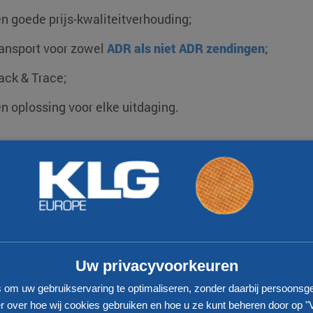
n goede prijs-kwaliteitverhouding;
ansport voor zowel
ADR als niet ADR zendingen
;
ack & Trace;
n oplossing voor elke uitdaging.
17
300
Aantal vestigingen
Eigen vrachtwagens
Uw privacyvoorkeuren
s om uw gebruikservaring te optimaliseren, zonder daarbij persoonsg
 over hoe wij cookies gebruiken en hoe u ze kunt beheren door op "