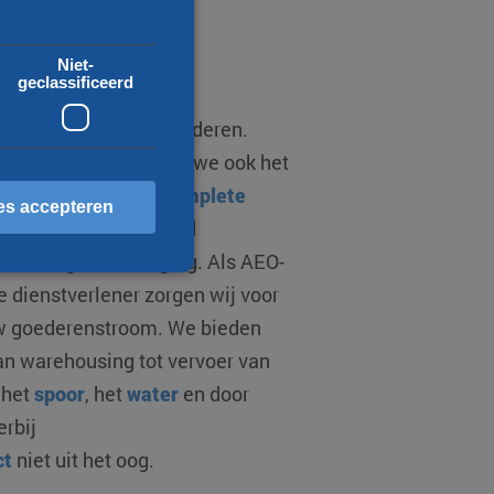
Niet-
t van A naar B
geclassificeerd
or vrijwel alle type goederen.
het transport, regelen we ook het
ls onder andere de
complete
es accepteren
 en uitklaringen, bonded
le vertegenwoordiging. Als AEO-
e dienstverlener zorgen wij voor
erd
uw goederenstroom. We bieden
an warehousing tot vervoer van
ccountbeheer. De website
, het
spoor
, het
water
en door
erbij
ct
niet uit het oog.
scheid te maken tussen
 website, om geldige
ebruik van hun website.