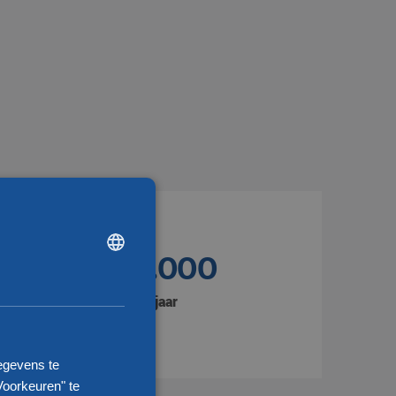
DUTCH
1.350.000
ENGLISH
CHINESE (SIMPLIFIED)
Zendingen per jaar
egevens te
Voorkeuren" te