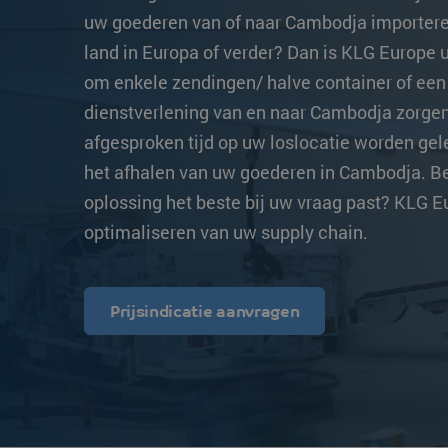
Transittijden
Overige bestemmingen
Overige bestemm
uw goederen van of naar Cambodja importeren
land in Europa of verder? Dan is KLG Europe u
Strongo
om enkele zendingen/ halve container of een 
dienstverlening van en naar Cambodja zorgen
afgesproken tijd op uw loslocatie worden gele
het afhalen van uw goederen in Cambodja. Be
oplossing het beste bij uw vraag past? KLG Eu
optimaliseren van uw supply chain.
Prijsindicatie aanvragen