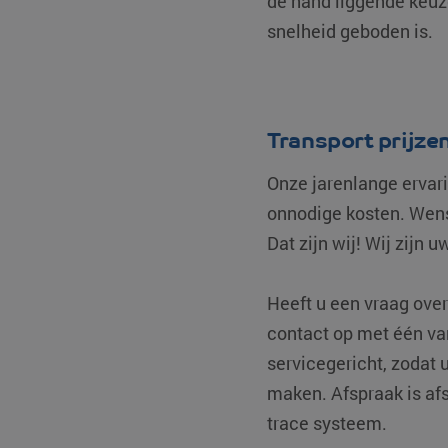
de hand liggende keuze
snelheid geboden is.
Naam
A
Naam
__Secure-ROLLOUT_
D
Naam
__Secure-YNID
_ga_0HM2LWQ2SR
.
MUID
Transport prijze
fp_user_id
_clck
.
Onze jarenlange ervari
_ga
G
MR
onnodige kosten. Wens
.
Dat zijn wij! Wij zijn 
MUID
_clsk
M
Heeft u een vraag ove
.
YSC
contact op met één van
servicegericht, zodat
test_cookie
maken. Afspraak is afs
bcookie
trace systeem.