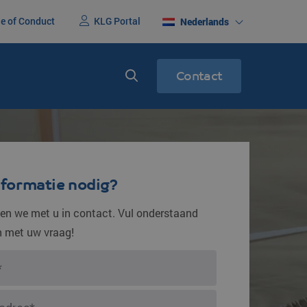
e of Conduct
KLG Portal
Nederlands
Contact
erenigd
Express service
racht
Spoedtransport
nformatie nodig?
n we met u in contact. Vul onderstaand
in met uw vraag!