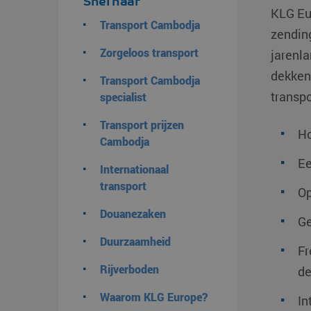
Snel naar
KLG Eu
Transport Cambodja
zendin
Zorgeloos transport
jarenla
dekkend
Transport Cambodja
transpo
specialist
Transport prijzen
Ho
Cambodja
Ee
Internationaal
transport
Op
Douanezaken
Ge
Duurzaamheid
Fr
Rijverboden
de
Waarom KLG Europe?
In