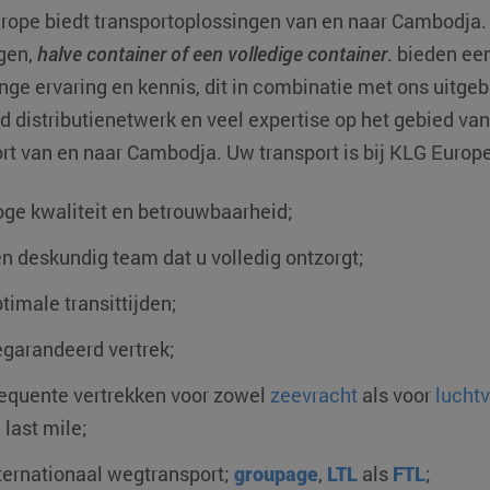
rope biedt transportoplossingen van en naar
Cambodja
gen,
halve container of een volledige container
. bieden ee
nge ervaring en kennis, dit in combinatie met ons uitg
 distributienetwerk en veel expertise op het gebied van 
rt van en naar Cambodja. Uw transport is bij KLG Europ
ge kwaliteit en betrouwbaarheid;
n deskundig team dat u volledig ontzorgt;
timale transittijden;
garandeerd vertrek;
equente vertrekken voor zowel
zeevracht
als voor
lucht
 last mile;
ternationaal wegtransport;
groupage
,
LTL
als
FTL
;