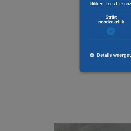
klikken.
Lees hier onz
Strikt
noodzakelijk
Details weerge
St
Strikt noodzakelijke cooki
kan niet goed worden gebru
Naam
__cf_bm