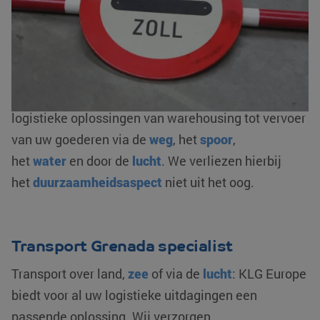
andere de
complete douaneafhandeling
: in- en
uitklaringen, bonded warehousing en/ of fiscale
vertegenwoordiging. Als AEO-gecertificeerde
logistieke dienstverlener zorgen wij voor een
optimale flow van uw goederenstroom. We bieden
logistieke oplossingen van warehousing tot vervoer
van uw goederen via de
weg
, het
spoor
,
het
water
en door de
lucht
. We verliezen hierbij
het
duurzaamheidsaspect
niet uit het oog.
Transport Grenada specialist
Transport over land,
zee
of via de
lucht
: KLG Europe
biedt voor al uw logistieke uitdagingen een
passende oplossing. Wij verzorgen