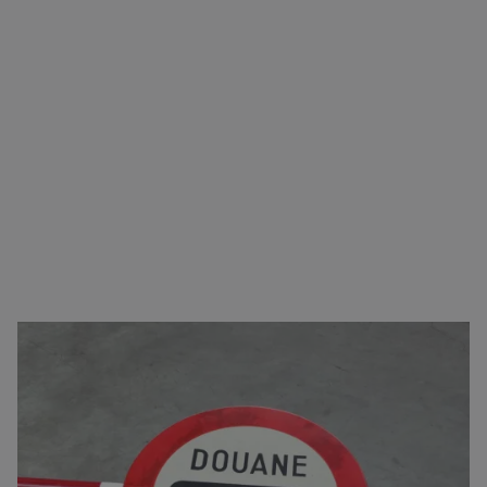
Zorgeloos transport van A naar B
U kunt bij ons terecht voor vrijwel alle type
goederen. Naast het verzorgen van het transport,
regelen we ook het logistieke gedeelte. Zoals onder