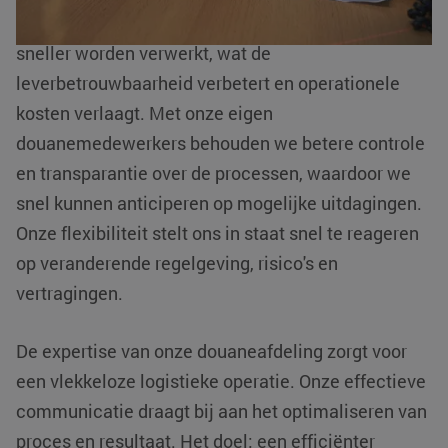
Dankzij de interne afhandeling kunnen zendingen
sneller worden verwerkt, wat de
leverbetrouwbaarheid verbetert en operationele
kosten verlaagt. Met onze eigen
li_gc
LinkedIn
5 maanden 4
douanemedewerkers behouden we betere controle
Corporation
weken
.linkedin.com
en transparantie over de processen, waardoor we
snel kunnen anticiperen op mogelijke uitdagingen.
Google Privacy
Policy
Onze flexibiliteit stelt ons in staat snel te reageren
PHPSESSID
PHP.net
Sessie
www.klgeurope.com
op veranderende regelgeving, risico's en
vertragingen.
De expertise van onze douaneafdeling zorgt voor
een vlekkeloze logistieke operatie. Onze effectieve
communicatie draagt bij aan het optimaliseren van
proces en resultaat. Het doel; een efficiënter