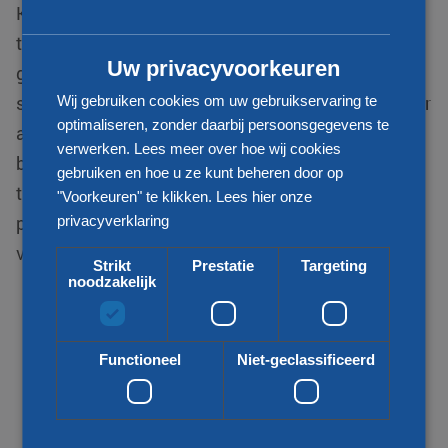
KLG Europe behoort tot één van de
CHINESE (SIMPLIFIED)
toonaangevende logistiek dienstverleners. We zijn
Uw privacyvoorkeuren
gespecialiseerd in internationale distributie van
stukgoed zendingen en zijn uw betrouwbare partner
Wij gebruiken cookies om uw gebruikservaring te
optimaliseren, zonder daarbij persoonsgegevens te
als het gaat om transport van en naar Grenada. Wij
verwerken. Lees meer over hoe wij cookies
bieden voor uw vraag een passende
gebruiken en hoe u ze kunt beheren door op
transportoplossing. Zo kijken wij naar uw wens,
"Voorkeuren" te klikken.
Lees hier onze
prijs, kwaliteit, snelheid en duurzaamheid bij het
privacyverklaring
vervoeren van uw goederen.
Strikt
Prestatie
Targeting
noodzakelijk
Functioneel
Niet-geclassificeerd