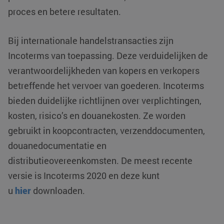
proces en betere resultaten.
Bij internationale handelstransacties zijn
Incoterms van toepassing. Deze verduidelijken de
verantwoordelijkheden van kopers en verkopers
betreffende het vervoer van goederen. Incoterms
VISITOR_PRIVACY_METADATA
YouTube
5 maanden 4
bieden duidelijke richtlijnen over verplichtingen,
.youtube.com
weken
kosten, risico’s en douanekosten. Ze worden
gebruikt in koopcontracten, verzenddocumenten,
douanedocumentatie en
distributieovereenkomsten. De meest recente
versie is Incoterms 2020 en deze kunt
u
hier
downloaden.