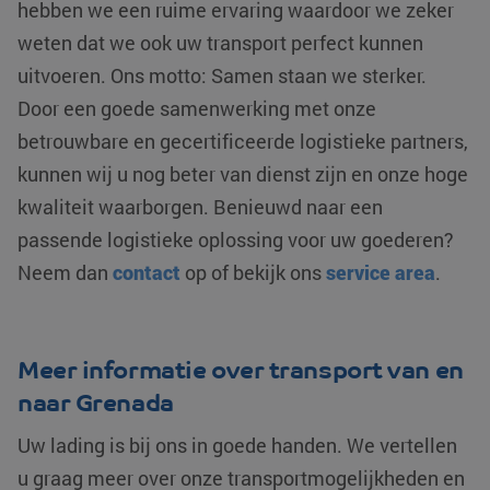
hebben we een ruime ervaring waardoor we zeker
van de meer
.c.bing.com
die we gebrui
algemeen gebruik
het gebruik va
weten dat we ook uw transport perfect kunnen
analyseservice v
website voor i
Google. Deze co
analyses te me
uitvoeren. Ons motto: Samen staan we sterker.
wordt gebruikt o
unieke gebruikers
MUID
Microsoft
1 jaar
Deze cookie w
Door een goede samenwerking met onze
onderscheiden d
Corporation
veel gebruikt 
een willekeurig
.clarity.ms
mijn Microsoft 
gegenereerd
betrouwbare en gecertificeerde logistieke partners,
unieke gebruik
nummer toe te
Het kan worde
wijzen als klant-I
kunnen wij u nog beter van dienst zijn en onze hoge
ingesteld door
Het is opgenomen
ingesloten mic
elk paginaverzoe
scripts. Algem
kwaliteit waarborgen. Benieuwd naar een
op een site en wo
wordt aangen
gebruikt om
dat het
passende logistieke oplossing voor uw goederen?
bezoekers-, sess
synchroniseer
en
tussen veel
Neem dan
contact
op of bekijk ons
service area
.
campagnegegev
verschillende
te berekenen voo
Microsoft-dom
de analyserappor
waardoor gebr
van de site.
kunnen worde
gevolgd.
_clsk
Microsoft
1 dag
Deze cookie wor
Meer informatie over transport van en
.klgeurope.com
geassocieerd me
YSC
Google LLC
Sessie
Deze cookie w
Microsoft Clarity
.youtube.com
door YouTube
naar Grenada
analytics softwar
ingesteld om
Het wordt gebruik
weergaven va
om informatie ov
ingesloten vide
Uw lading is bij ons in goede handen. We vertellen
de sessie van de
te houden.
gebruiker op te s
u graag meer over onze transportmogelijkheden en
en om meerdere
test_cookie
Google LLC
15 minuten
Deze cookie w
paginaweergaven