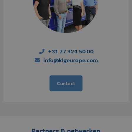
hij de genoem
website bezoc
+31 77 324 50 00
info@klgeurope.com
Contact
Partners & netwerken