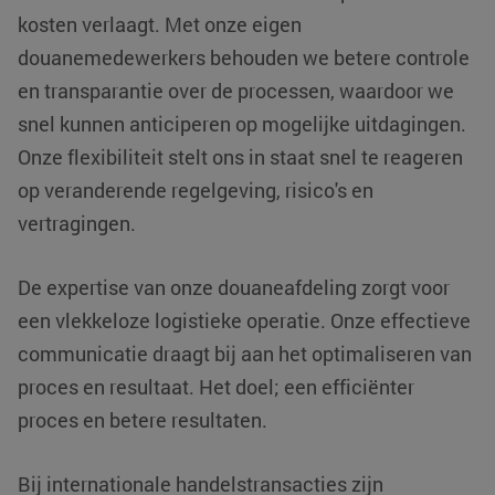
kosten verlaagt. Met onze eigen
douanemedewerkers behouden we betere controle
en transparantie over de processen, waardoor we
li_gc
LinkedIn
5 maanden 4
Corporation
weken
snel kunnen anticiperen op mogelijke uitdagingen.
.linkedin.com
Onze flexibiliteit stelt ons in staat snel te reageren
Google Privacy
op veranderende regelgeving, risico's en
Policy
vertragingen.
PHPSESSID
PHP.net
Sessie
www.klgeurope.com
De expertise van onze douaneafdeling zorgt voor
een vlekkeloze logistieke operatie. Onze effectieve
communicatie draagt bij aan het optimaliseren van
proces en resultaat. Het doel; een efficiënter
proces en betere resultaten.
Bij internationale handelstransacties zijn