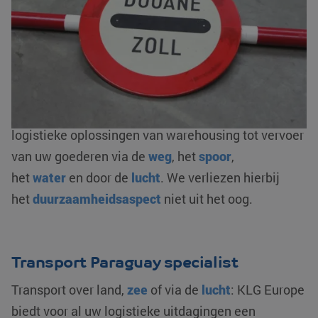
regelen we ook het logistieke gedeelte. Zoals onder
andere de
complete douaneafhandeling
: in- en
uitklaringen, bonded warehousing en/ of fiscale
vertegenwoordiging. Als AEO-gecertificeerde
logistieke dienstverlener zorgen wij voor een
optimale flow van uw goederenstroom. We bieden
logistieke oplossingen van warehousing tot vervoer
van uw goederen via de
weg
, het
spoor
,
het
water
en door de
lucht
. We verliezen hierbij
het
duurzaamheidsaspect
niet uit het oog.
Transport Paraguay specialist
Transport over land,
zee
of via de
lucht
: KLG Europe
biedt voor al uw logistieke uitdagingen een