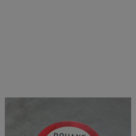
Zorgeloos transport van A naar B
U kunt bij ons terecht voor vrijwel alle type
goederen. Naast het verzorgen van het transport,