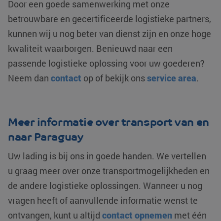
Door een goede samenwerking met onze
Google. Deze co
analyses te me
wordt gebruikt o
betrouwbare en gecertificeerde logistieke partners,
unieke gebruikers
MUID
Microsoft
1 jaar
Deze cookie w
onderscheiden d
Corporation
veel gebruikt 
kunnen wij u nog beter van dienst zijn en onze hoge
een willekeurig
.clarity.ms
mijn Microsoft 
gegenereerd
unieke gebruik
nummer toe te
kwaliteit waarborgen. Benieuwd naar een
Het kan worde
wijzen als klant-I
ingesteld door
Het is opgenomen
passende logistieke oplossing voor uw goederen?
ingesloten mic
elk paginaverzoe
scripts. Algem
op een site en wo
wordt aangen
Neem dan
contact
op of bekijk ons
service area
.
gebruikt om
dat het
bezoekers-, sess
synchroniseer
en
tussen veel
campagnegegev
verschillende
te berekenen voo
Microsoft-dom
de analyserappor
waardoor gebr
Meer informatie over transport van en
van de site.
kunnen worde
gevolgd.
naar Paraguay
_clsk
Microsoft
1 dag
Deze cookie wor
.klgeurope.com
geassocieerd me
YSC
Google LLC
Sessie
Deze cookie w
Microsoft Clarity
.youtube.com
door YouTube
Uw lading is bij ons in goede handen. We vertellen
analytics softwar
ingesteld om
Het wordt gebruik
weergaven va
u graag meer over onze transportmogelijkheden en
om informatie ov
ingesloten vide
de sessie van de
te houden.
de andere logistieke oplossingen. Wanneer u nog
gebruiker op te s
en om meerdere
test_cookie
Google LLC
15 minuten
Deze cookie w
vragen heeft of aanvullende informatie wenst te
paginaweergaven
.doubleclick.net
geplaatst door
combineren tot é
DoubleClick
gebruikerssessie
ontvangen, kunt u altijd
contact opnemen
met één
(eigendom va
voor analytische
Google) om te