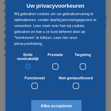
toonaangevende logistiek dienstverleners. We zijn
Uw privacyvoorkeuren
gespecialiseerd in internationale distributie van
Wij gebruiken cookies om uw gebruikservaring te
stukgoed zendingen en zijn uw betrouwbare partner
optimaliseren, zonder daarbij persoonsgegevens te
als het gaat om transport van en naar Paraguay. Wij
verwerken. Lees meer over hoe wij cookies
gebruiken en hoe u ze kunt beheren door op
bieden voor uw vraag een passende
"Voorkeuren" te klikken.
Lees hier onze
transportoplossing. Zo kijken wij naar uw wens,
privacyverklaring
prijs, kwaliteit, snelheid en duurzaamheid bij het
vervoeren van uw goederen.
Strikt
Prestatie
Targeting
noodzakelijk
Functioneel
Niet-geclassificeerd
Alles accepteren