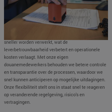
processen. Daarom hebben we ervoor gekozen
__cf_bm
Cloudflare Inc.
29 minuten
.linkedin.com
54 seconden
onze douaneactiviteiten intern te beheren. Dit biedt
tal van voordelen voor onze klanten.
Dankzij de interne afhandeling kunnen zendingen
sneller worden verwerkt, wat de
li_gc
LinkedIn
5 maanden 4
leverbetrouwbaarheid verbetert en operationele
Corporation
weken
.linkedin.com
kosten verlaagt. Met onze eigen
douanemedewerkers behouden we betere controle
Google Privacy
Policy
en transparantie over de processen, waardoor we
PHPSESSID
PHP.net
Sessie
snel kunnen anticiperen op mogelijke uitdagingen.
www.klgeurope.com
Onze flexibiliteit stelt ons in staat snel te reageren
op veranderende regelgeving, risico's en
vertragingen.