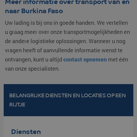
Meer informatie over transport van en
ingesloten vide
de sessie van de
te houden.
gebruiker op te s
naar Burkina Faso
en om meerdere
test_cookie
Google LLC
15 minuten
Deze cookie w
paginaweergaven
.doubleclick.net
geplaatst door
Uw lading is bij ons in goede handen. We vertellen
combineren tot é
DoubleClick
gebruikerssessie
(eigendom va
voor analytische
u graag meer over onze transportmogelijkheden en
Google) om te
doeleinden.
bepalen of de
de andere logistieke oplossingen. Wanneer u nog
van de
websitebezoe
vragen heeft of aanvullende informatie wenst te
cookies onders
bcookie
Microsoft
1 jaar
Dit is een Micr
ontvangen, kunt u altijd
contact opnemen
met één
Corporation
MSN 1st party
.linkedin.com
voor het delen
van onze specialisten.
inhoud van de
via social medi
_fbp
Meta Platform
2 maanden 4
Gebruikt door
Inc.
weken
Facebook om 
.klgeurope.com
reeks
BELANGRIJKE DIENSTEN EN LOCATIES
OP EEN
advertentiepr
te leveren, zoa
RIJTJE
realtime biede
externe
adverteerders
IDE
Google LLC
1 jaar
Deze cookie w
.doubleclick.net
ingesteld door
Diensten
Doubleclick en
informatie uit 