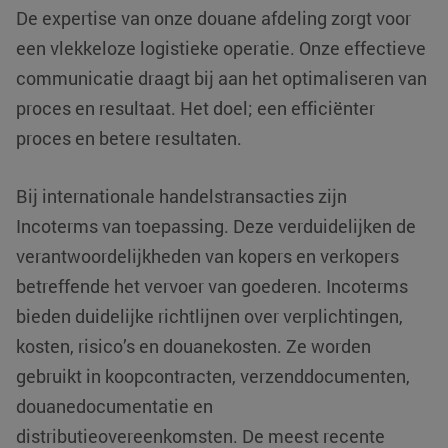
De expertise van onze douane afdeling zorgt voor
een vlekkeloze logistieke operatie. Onze effectieve
communicatie draagt bij aan het optimaliseren van
proces en resultaat. Het doel; een efficiënter
proces en betere resultaten.
Bij internationale handelstransacties zijn
Incoterms van toepassing. Deze verduidelijken de
VISITOR_PRIVACY_METADATA
YouTube
5 maanden 4
verantwoordelijkheden van kopers en verkopers
.youtube.com
weken
betreffende het vervoer van goederen. Incoterms
bieden duidelijke richtlijnen over verplichtingen,
kosten, risico’s en douanekosten. Ze worden
gebruikt in koopcontracten, verzenddocumenten,
douanedocumentatie en
distributieovereenkomsten. De meest recente