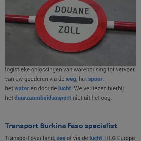
goederen. Naast het verzorgen van het transport,
regelen we ook het logistieke gedeelte. Zoals onder
andere de
complete douaneafhandeling
: in- en
uitklaringen, bonded warehousing en/ of fiscale
vertegenwoordiging. Als AEO-gecertificeerde
logistieke dienstverlener zorgen wij voor een
optimale flow van uw goederenstroom. We bieden
logistieke oplossingen van warehousing tot vervoer
van uw goederen via de
weg
, het
spoor
,
het
water
en door de
lucht
. We verliezen hierbij
het
duurzaamheidsaspect
niet uit het oog.
Transport Burkina Faso specialist
Transport over land,
zee
of via de
lucht
: KLG Europe