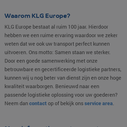
kunnen worde
.klgeurope.com
maand
gekoppeld aan
gevolgd.
Google Universal
Analytics - wat e
MR
Microsoft
1 week
Dit is een Micr
Waarom KLG Europe?
belangrijke updat
Corporation
MSN 1st party
van de meer
.c.bing.com
die we gebrui
algemeen gebruik
het gebruik va
KLG Europe bestaat al ruim 100 jaar. Hierdoor
analyseservice v
website voor i
Google. Deze co
analyses te me
hebben we een ruime ervaring waardoor we zeker
wordt gebruikt o
unieke gebruikers
MUID
Microsoft
1 jaar
Deze cookie w
weten dat we ook uw transport perfect kunnen
onderscheiden d
Corporation
veel gebruikt 
een willekeurig
.clarity.ms
mijn Microsoft 
uitvoeren. Ons motto: Samen staan we sterker.
gegenereerd
unieke gebruik
nummer toe te
Het kan worde
Door een goede samenwerking met onze
wijzen als klant-I
ingesteld door
Het is opgenomen
ingesloten mic
elk paginaverzoe
betrouwbare en gecertificeerde logistieke partners,
scripts. Algem
op een site en wo
wordt aangen
gebruikt om
kunnen wij u nog beter van dienst zijn en onze hoge
dat het
bezoekers-, sess
synchroniseer
en
tussen veel
kwaliteit waarborgen. Benieuwd naar een
campagnegegev
verschillende
te berekenen voo
Microsoft-dom
passende logistieke oplossing voor uw goederen?
de analyserappor
waardoor gebr
van de site.
kunnen worde
Neem dan
contact
op of bekijk ons
service area
.
gevolgd.
_clsk
Microsoft
1 dag
Deze cookie wor
.klgeurope.com
geassocieerd me
YSC
Google LLC
Sessie
Deze cookie w
Microsoft Clarity
.youtube.com
door YouTube
analytics softwar
ingesteld om
Het wordt gebruik
weergaven va
om informatie ov