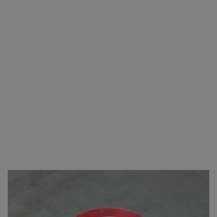
Zorgeloos transport van A naar B
U kunt bij ons terecht voor vrijwel alle type