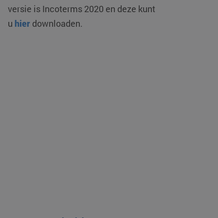
versie is Incoterms 2020 en deze kunt
u
hier
downloaden.
CookieScriptConsent
CookieScript
4 weken 2
www.klgeurope.com
dagen
klg_popup_closed_werkenbij
klgeurope.com
1 seconde
klg_popup_closed_prijsindicatie
klgeurope.com
1 seconde
klg_popup_closed_rusland
klgeurope.com
1 seconde