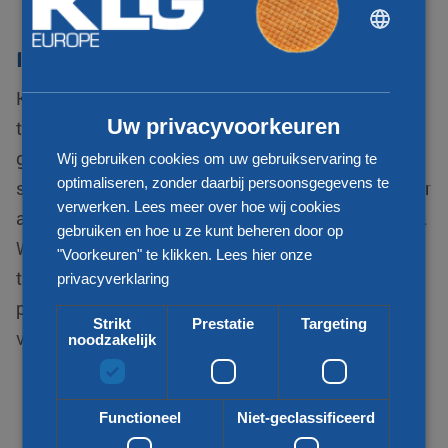
DUTCH
ENGLISH
Internationaal transport
CHINESE (SIMPLIFIED)
KLG Europe behoort tot één van de
Uw privacyvoorkeuren
toonaangevende logistiek dienstverleners. We zijn
gespecialiseerd in internationale distributie van
Wij gebruiken cookies om uw gebruikservaring te
optimaliseren, zonder daarbij persoonsgegevens te
stukgoed zendingen en zijn uw betrouwbare partner
verwerken. Lees meer over hoe wij cookies
als het gaat om transport van en naar Burkina Faso.
gebruiken en hoe u ze kunt beheren door op
Wij bieden voor uw vraag een passende
"Voorkeuren" te klikken.
Lees hier onze
transportoplossing. Zo kijken wij naar uw wens,
privacyverklaring
prijs, kwaliteit, snelheid en duurzaamheid bij het
Strikt
Prestatie
Targeting
vervoeren van uw goederen.
noodzakelijk
Functioneel
Niet-geclassificeerd