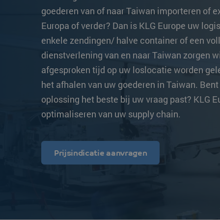
Transittijden
Overige bestemmingen
Overige bestemm
goederen van of naar Taiwan importeren of ex
Europa of verder? Dan is KLG Europe uw logist
Strongo
enkele zendingen/ halve container of een vol
dienstverlening van en naar Taiwan zorgen w
afgesproken tijd op uw loslocatie worden gele
het afhalen van uw goederen in Taiwan. Bent
oplossing het beste bij uw vraag past? KLG Eu
optimaliseren van uw supply chain.
Prijsindicatie aanvragen