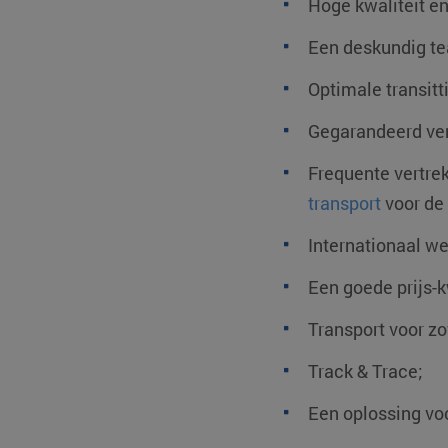
Hoge kwaliteit e
li_gc
Een deskundig tea
PHPSESSID
Optimale transitt
Gegarandeerd ver
Frequente vertre
VISITOR_PRIVACY_ME
transport
voor de 
Internationaal w
Een goede prijs-k
CookieScriptConsent
Transport voor z
Track & Trace;
klg_popup_closed_wer
klg_popup_closed_prijs
Een oplossing voo
klg_popup_closed_rus