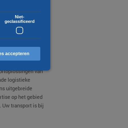
Niet-
geclassificeerd
es accepteren
portoplossingen van
de logistieke
erd
ons uitgebreide
ccountbeheer. De website
rtise op het gebied
 Uw transport is bij
scheid te maken tussen
 website, om geldige
ebruik van hun website.