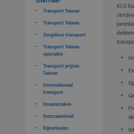
Snel naar
KLG Eu
Transport Taiwan
zendin
Transport Taiwan
jarenla
dekkend
Zorgeloos transport
transpo
Transport Taiwan
specialist
Ho
Transport prijzen
Ee
Taiwan
Op
Internationaal
transport
Ge
Douanezaken
Fr
Duurzaamheid
de
Rijverboden
In