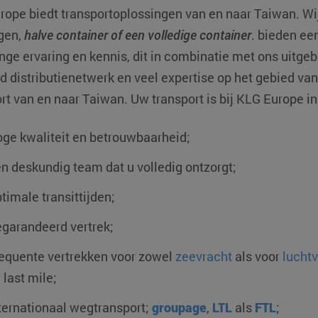
rope biedt transportoplossingen van en naar
Taiwan
. W
gen,
halve container of een volledige container
. bieden ee
nge ervaring en kennis, dit in combinatie met ons uitg
 distributienetwerk en veel expertise op het gebied van 
rt van en naar Taiwan. Uw transport is bij KLG Europe i
ge kwaliteit en betrouwbaarheid;
n deskundig team dat u volledig ontzorgt;
timale transittijden;
garandeerd vertrek;
equente vertrekken voor zowel
zeevracht
als voor
lucht
 last mile;
ternationaal wegtransport;
groupage
,
LTL
als
FTL
;