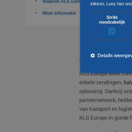
Waarom KLG Europe?
klikken.
Lees hier onz
Meer informatie
Strikt
noodzakelijk
Details weerge
Transport Taiwa
KLG Europe biedt tran
enkele zendingen,
hal
St
oplossing. Dankzij onz
Strikt noodzakelijke cooki
partnernetwerk, hebbe
kan niet goed worden gebru
van transport en logis
Naam
KLG Europe in goede 
__cf_bm