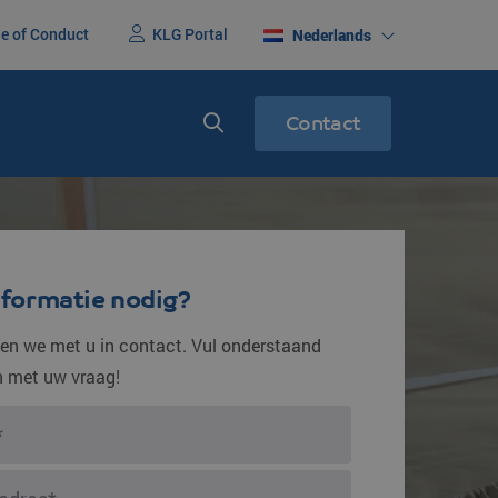
e of Conduct
KLG Portal
Nederlands
Contact
erenigd
Express service
racht
Spoedtransport
nformatie nodig?
n we met u in contact. Vul onderstaand
in met uw vraag!