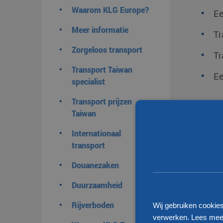
Waarom KLG Europe?
Ee
Meer informatie
Tr
Zorgeloos transport
Tr
Transport Taiwan
Ee
specialist
Transport prijzen
Taiwan
Internationaal
transport
Douanezaken
Duurzaamheid
Rijverboden
Wij gebruiken cookie
verwerken. Lees meer