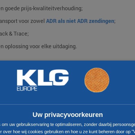
n goede prijs-kwaliteitverhouding;
ansport voor zowel
ADR als niet ADR zendingen
;
ack & Trace;
n oplossing voor elke uitdaging.
Uw privacyvoorkeuren
s om uw gebruikservaring te optimaliseren, zonder daarbij persoonsg
 over hoe wij cookies gebruiken en hoe u ze kunt beheren door op "