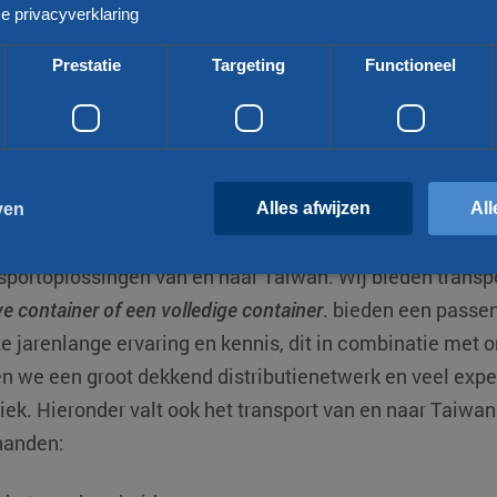
e privacyverklaring
Prestatie
Targeting
Functioneel
Alles afwijzen
All
ven
n
sportoplossingen van en naar
Taiwan
. Wij bieden trans
ve container of een volledige container
. bieden een passen
rikt noodzakelijk
Prestatie
Targeting
Functioneel
Niet-geclassifice
e jarenlange ervaring en kennis, dit in combinatie met 
es maken de kernfunctionaliteiten van de website mogelijk, zoals gebruikersaanmelding en a
n we een groot dekkend distributienetwerk en veel expe
ikt zonder de strikt noodzakelijke cookies.
tiek. Hieronder valt ook het transport van en naar Taiwan.
Aanbieder /
Vervaldatum
Omschrijving
Domein
handen:
Cloudflare Inc.
29 minuten
Deze cookie wordt gebruikt om onder
.linkedin.com
54 seconden
mensen en bots. Dit is gunstig voor de
rapporten te kunnen maken over het g