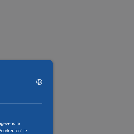
DUTCH
ENGLISH
CHINESE (SIMPLIFIED)
egevens te
Voorkeuren" te