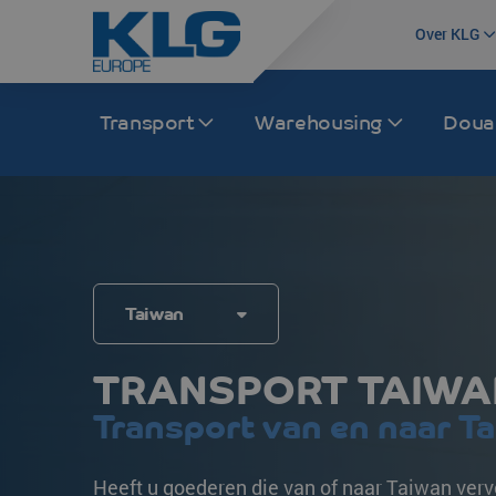
Over KLG
Transport
Warehousing
Dou
Wegtransport
Transport Europa
Rail
Transport Azië
Internationale distributie
Frankrijk
Treintransport Ch
China
Taiwan
Groupage /LTL/FTL
Nederland
Intermodaal
India
TRANSPORT TAIWA
Intermodaal
Duitsland
Multimodaal
Japan
Transport van en naar T
KLG Trucking
Spanje
Maleisië
Binnenlandse distributie
Italië
Zuid-Korea
Heeft u goederen die van of naar Taiwan ver