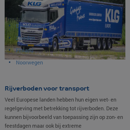
KLG Europe verzorgt dagelijks transporten naar de
__cf_bm
Cloudflare Inc.
29 minuten
volgende bestemmingen in Scandinavië
.linkedin.com
54 seconden
Denemarken
Zweden
Finland
li_gc
LinkedIn
5 maanden 4
Corporation
weken
Noorwegen
.linkedin.com
Google Privacy
Policy
Rijverboden voor transport
PHPSESSID
PHP.net
Sessie
www.klgeurope.com
Veel Europese landen hebben hun eigen wet- en
regelgeving met betrekking tot rijverboden. Deze
kunnen bijvoorbeeld van toepassing zijn op zon- en
feestdagen maar ook bij extreme