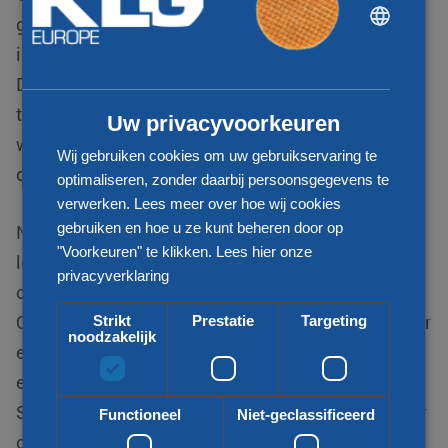
DUTCH
gedurende het hele transportproces, zodat u altijd
ENGLISH
inzicht heeft in de status van uw zendingen.
CHINESE (SIMPLIFIED)
Daarnaast bieden wij een e-logistics portal die u
toegang geeft tot alle relevante informatie,
Uw privacyvoorkeuren
waardoor u volledige controle heeft over uw supply
Wij gebruiken cookies om uw gebruikservaring te
chain.
optimaliseren, zonder daarbij persoonsgegevens te
verwerken. Lees meer over hoe wij cookies
gebruiken en hoe u ze kunt beheren door op
Naast transport bieden we een breed scala aan
"Voorkeuren" te klikken.
Lees hier onze
logistieke diensten, zoals warehousing,
privacyverklaring
orderpicking, verpakkingen en douaneafhandeling.
Onze AEO-certificering betekent dat we zorgen voor
Strikt
Prestatie
Targeting
noodzakelijk
een gestroomlijnde douaneafhandeling, wat
essentieel is voor transport naar en van
Scandinavië. Ons team van specialisten staat klaar
Functioneel
Niet-geclassificeerd
om de meest efficiënte en kosteneffectieve route