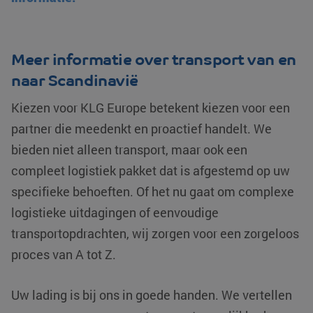
Meer informatie over transport van en
naar Scandinavië
Aanbieder /
Naam
Vervaldatum
Omschrijving
Domein
Kiezen voor KLG Europe betekent kiezen voor een
Aanbieder /
Naam
Vervaldatum
Omschrijving
__Secure-
.youtube.com
5 maanden 4
Domein
partner die meedenkt en proactief handelt. We
ROLLOUT_TOKEN
weken
Aanbieder /
Naam
Vervaldatum
Omschrijving
_ga_0HM2LWQ2SR
.klgeurope.com
1 jaar 1
Deze cookie wor
Domein
bieden niet alleen transport, maar ook een
__Secure-YNID
.youtube.com
5 maanden 4
maand
gebruikt door Go
weken
Analytics om de
MUID
Microsoft
1 jaar
Deze cookie w
compleet logistiek pakket dat is afgestemd op uw
sessiestatus te
Corporation
veel gebruikt 
fp_user_id
.klgeurope.com
1 jaar 1
behouden.
.bing.com
mijn Microsoft 
specifieke behoeften. Of het nu gaat om complexe
maand
unieke gebruik
_clck
.klgeurope.com
1 jaar
Deze cookie wor
Het kan worde
logistieke uitdagingen of eenvoudige
gebruikt om
ingesteld door
gebruikersinterac
ingesloten mic
transportopdrachten, wij zorgen voor een zorgeloos
en betrokkenheid
scripts. Algem
de website te vol
wordt aangen
om de
proces van A tot Z.
dat het
gebruikerservari
synchroniseer
en
tussen veel
websitefunctionali
verschillende
te verbeteren.
Uw lading is bij ons in goede handen. We vertellen
Microsoft-dom
waardoor gebr
_ga
Google LLC
1 jaar 1
Deze cookienaam
kunnen worde