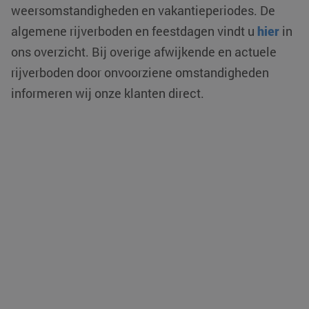
weersomstandigheden en vakantieperiodes. De
algemene rijverboden en feestdagen vindt u
hier
in
ons overzicht. Bij overige afwijkende en actuele
rijverboden door onvoorziene omstandigheden
informeren wij onze klanten direct.
VISITOR_PRIVACY_METADATA
YouTube
5 maanden 4
.youtube.com
weken