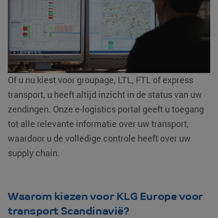
transparantie
Bij KLG Europe geloven we in volledige
transparantie en klantgerichtheid. Daarom bieden
wij een geavanceerd track & trace-systeem
waarmee u uw zendingen in real-time kunt volgen.
Of u nu kiest voor groupage, LTL, FTL of express
transport, u heeft altijd inzicht in de status van uw
zendingen. Onze e-logistics portal geeft u toegang
tot alle relevante informatie over uw transport,
waardoor u de volledige controle heeft over uw
supply chain.
Waarom kiezen voor KLG Europe voor
transport Scandinavië?