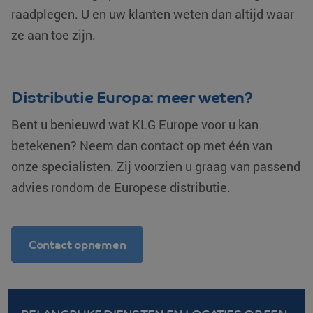
zonder de strikt noodzakelijke cookies.
raadplegen. U en uw klanten weten dan altijd waar
Aanbieder /
ze aan toe zijn.
Naam
Vervaldatum
Domein
__cf_bm
Cloudflare Inc.
29 minuten
.linkedin.com
54 seconden
Distributie Europa: meer weten?
Bent u benieuwd wat KLG Europe voor u kan
betekenen? Neem dan
contact
op met één van
onze specialisten. Zij voorzien u graag van passend
li_gc
LinkedIn
5 maanden 4
advies rondom de Europese distributie.
Corporation
weken
.linkedin.com
Google Privacy
Contact opnemen
Policy
PHPSESSID
PHP.net
Sessie
www.klgeurope.com