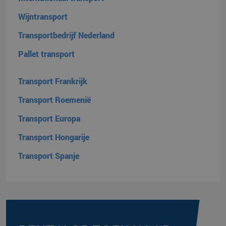
Wijntransport
Transportbedrijf Nederland
Pallet transport
Transport Frankrijk
CookieScriptConsent
CookieScript
4 weken 2
www.klgeurope.com
dagen
Transport Roemenië
Transport Europa
Transport Hongarije
Transport Spanje
klg_popup_closed_werkenbij
klgeurope.com
1 seconde
klg_popup_closed_prijsindicatie
klgeurope.com
1 seconde