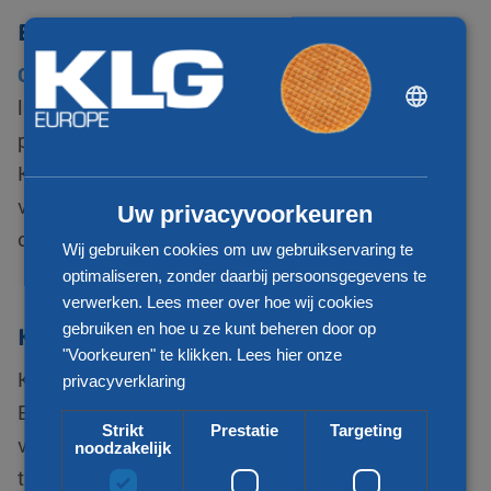
Engineering
Geautomatiseerde logistieke processen
kunnen
DUTCH
leiden tot aanzienlijke verbetering in de efficiëntie,
ENGLISH
productiviteit, veiligheid en kwaliteitsbeheersing.
CHINESE (SIMPLIFIED)
KLG Europe denkt graag met u mee hoe de inzet
van nieuwe logistieke technologieën uw
Uw privacyvoorkeuren
organisatie vooruit kan helpen.
Wij gebruiken cookies om uw gebruikservaring te
optimaliseren, zonder daarbij persoonsgegevens te
verwerken. Lees meer over hoe wij cookies
gebruiken en hoe u ze kunt beheren door op
KLG Europe uw distribiteur
"Voorkeuren" te klikken.
Lees hier onze
KLG Europe staat bekend als specialist in de
privacyverklaring
Europese distributie. Met meerdere eigen
Strikt
Prestatie
Targeting
vestigingen in verschillende landen, een groot
noodzakelijk
teamvan vakkundige medewerkers en een modern