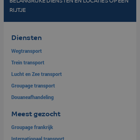
BELANGRIJKE DIENSTEN EN LOCATIES
OP EEN
RIJTJE
Diensten
Wegtransport
Trein transport
Lucht en Zee transport
Groupage transport
Douaneafhandeling
VISITOR_PRIVACY_METADATA
YouTube
5 maanden 4
.youtube.com
weken
Meest gezocht
Groupage frankrijk
Internationaal transport