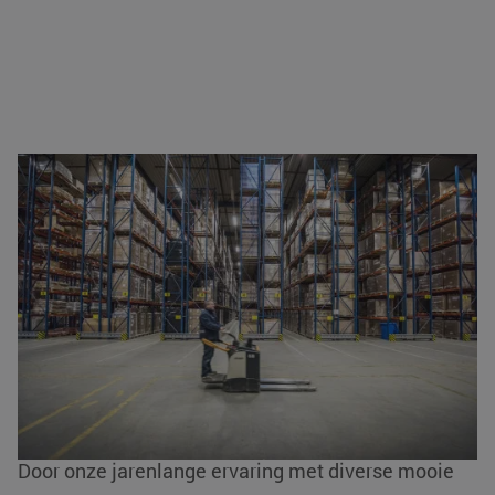
Warehousing
KLG Europe beschikt over diverse
moderne
warehouses
door geheel Europa. Wij waarborgen
een uitstekende en betrouwbare dienstverlening
doordat de warehouses zijn ingericht volgens de
laatste standaarden en de nieuwste technologieën.
Bovendien hechten wij veel waarde aan een veilige
werkomgeving en goede arbeidsomstandigheden.
Door onze jarenlange ervaring met diverse mooie