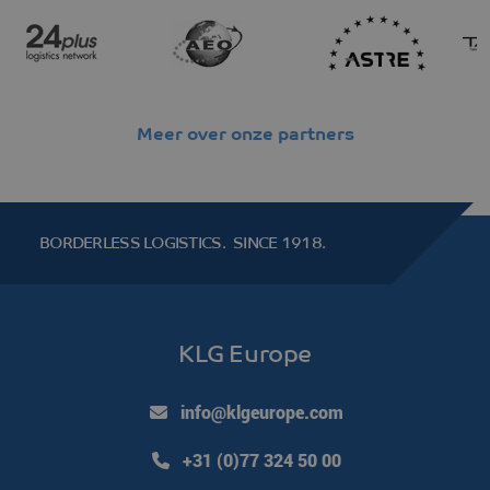
Meer over onze partners
klg_popup_closed_werkenbij
klgeurope.com
1 seconde
BORDERLESS LOGISTICS.
SINCE 1918.
klg_popup_closed_prijsindicatie
klgeurope.com
1 seconde
KLG Europe
klg_popup_closed_rusland
klgeurope.com
1 seconde
info@klgeurope.com
+31 (0)77 324 50 00