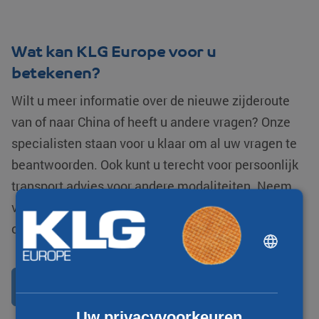
Wat kan KLG Europe voor u
betekenen?
Wilt u meer informatie over de nieuwe zijderoute
van of naar China of heeft u andere vragen? Onze
specialisten staan voor u klaar om al uw vragen te
beantwoorden. Ook kunt u terecht voor persoonlijk
transport advies voor andere modaliteiten. Neem
vrijblijvend contact met ons op via het
contactformulier.
DUTCH
ENGLISH
CHINESE (SIMPLIFIED)
Contact opnemen
Uw privacyvoorkeuren