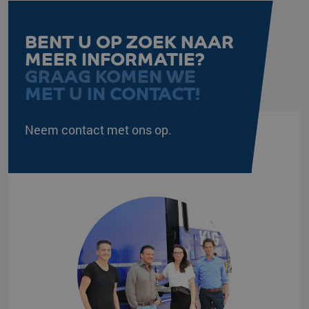
BENT U OP ZOEK NAAR
li_gc
LinkedIn
5 maanden 4
Corporation
weken
MEER INFORMATIE?
.linkedin.com
GRAAG KOMEN WE
MET U IN CONTACT!
Google Privacy
Policy
PHPSESSID
PHP.net
Sessie
Neem contact met ons op.
www.klgeurope.com