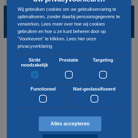
Wij gebruiken cookies om uw gebruikservaring te
BELANGRIJKE DIENSTEN EN LOCATIES
OP EEN
optimaliseren, zonder daarbij persoonsgegevens te
verwerken. Lees meer over hoe wij cookies
RIJTJE
gebruiken en hoe u ze kunt beheren door op
"Voorkeuren" te klikken.
Lees hier onze
privacyverklaring
Diensten
Strikt
Prestatie
Targeting
noodzakelijk
Wegtransport
Trein transport
Lucht en Zee transport
Functioneel
Niet-geclassificeerd
Groupage transport
Douaneafhandeling
Alles accepteren
Meest gezocht