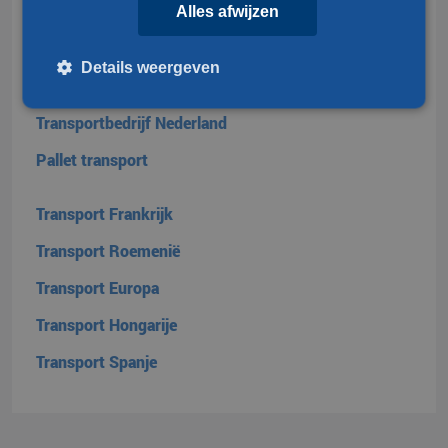
Groupage frankrijk
Alles afwijzen
Internationaal transport
Details weergeven
Wijntransport
Transportbedrijf Nederland
Strikt noodzakelijk
Prestatie
Targeting
Pallet transport
Functioneel
Niet-geclassificeerd
Transport Frankrijk
Strikt noodzakelijke cookies maken de kernfunctionaliteiten van
de website mogelijk, zoals gebruikersaanmelding en
Transport Roemenië
accountbeheer. De website kan niet goed worden gebruikt
zonder de strikt noodzakelijke cookies.
Transport Europa
Aanbieder /
Naam
Vervaldatum
Domein
Transport Hongarije
__cf_bm
Cloudflare Inc.
29 minuten
.linkedin.com
54 seconden
Transport Spanje