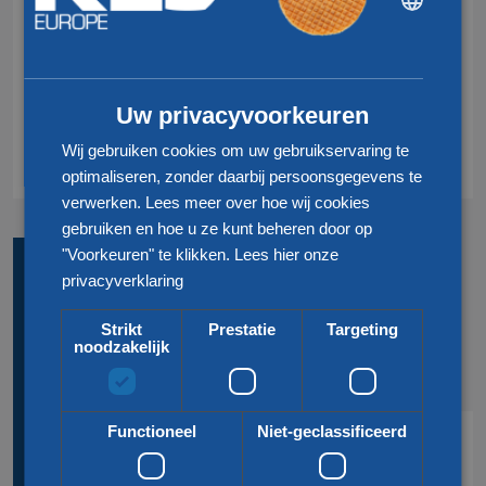
Transport Roemenië
ENGLISH
Transport Europa
CHINESE (SIMPLIFIED)
Transport Hongarije
Uw privacyvoorkeuren
Transport Spanje
Wij gebruiken cookies om uw gebruikservaring te
optimaliseren, zonder daarbij persoonsgegevens te
verwerken. Lees meer over hoe wij cookies
gebruiken en hoe u ze kunt beheren door op
"Voorkeuren" te klikken.
Lees hier onze
privacyverklaring
BENT U OP ZOEK NAAR
MEER INFORMATIE?
Strikt
Prestatie
Targeting
noodzakelijk
GRAAG KOMEN WE
MET U IN CONTACT!
Functioneel
Niet-geclassificeerd
Neem contact met ons op.