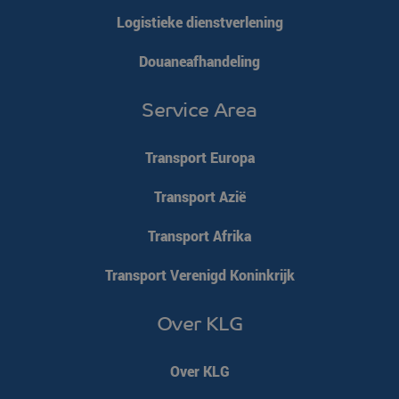
Logistieke dienstverlening
Douaneafhandeling
CookieScriptConsent
CookieScript
4 weken 2
www.klgeurope.com
dagen
Service Area
Transport Europa
Transport Azië
Transport Afrika
klg_popup_closed_werkenbij
klgeurope.com
1 seconde
Transport Verenigd Koninkrijk
klg_popup_closed_prijsindicatie
klgeurope.com
1 seconde
Over KLG
Over KLG
klg_popup_closed_rusland
klgeurope.com
1 seconde