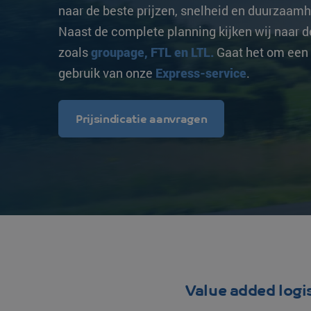
naar de beste prijzen, snelheid en duurzaam
Transittijden
Overige bestemmingen
Overige bestemm
Naast de complete planning kijken wij naar d
Strongo
zoals
groupage, FTL en LTL.
Gaat het om een
gebruik van onze
Express-service
.
Prijsindicatie aanvragen
Value added logi