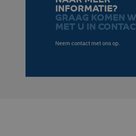
INFORMATIE?
GRAAG KOMEN W
PHPSESSID
MET U IN CONTAC
Neem contact met ons op.
VISITOR_PRIVACY_ME
CookieScriptConsent
klg_popup_closed_wer
klg_popup_closed_prijs
klg_popup_closed_rus