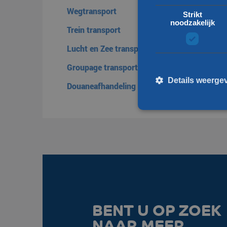
Wegtransport
Strikt
noodzakelijk
Trein transport
Lucht en Zee transport
Groupage transport
Details weerge
Douaneafhandeling
St
Strikt noodzakelijke cooki
kan niet goed worden gebru
Naam
__cf_bm
BENT U OP ZOEK
NAAR MEER
li_gc