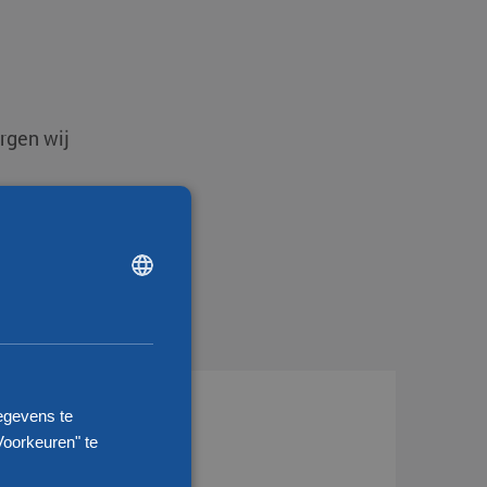
rgen wij
d een offerte aan
.
DUTCH
ENGLISH
CHINESE (SIMPLIFIED)
egevens te
Voorkeuren" te
nsport Frankrijk