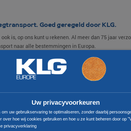
egtransport. Goed geregeld door KLG.
ook is, op ons kunt u rekenen. Al meer dan 75 jaar verzo
nsport naar alle bestemmingen in Europa.
ken van onze transportmogelijkheden?
Vraag vrijblijven
S
OP EEN RIJTJE
Uw privacyvoorkeuren
s om uw gebruikservaring te optimaliseren, zonder daarbij persoonsg
 over hoe wij cookies gebruiken en hoe u ze kunt beheren door op "
Meest gezocht
Tra
e privacyverklaring