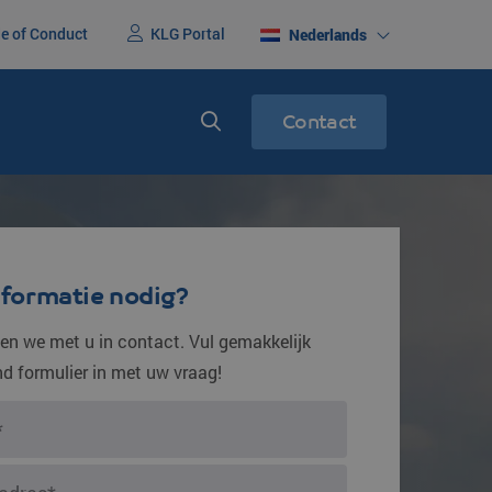
e of Conduct
KLG Portal
Nederlands
Contact
erenigd
Express service
racht
Spoedtransport
nformatie nodig?
n we met u in contact. Vul gemakkelijk
d formulier in met uw vraag!