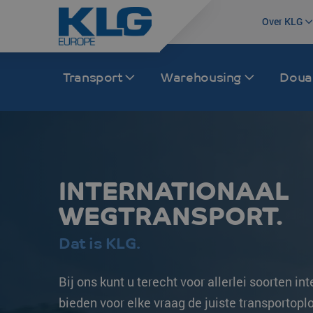
Over KLG
Transport
Warehousing
Dou
Wegtransport
Transport Europa
Rail
Transport Azië
INTERNATIONAAL
Internationale distributie
Frankrijk
Treintransport Ch
China
WEGTRANSPORT.
Groupage /LTL/FTL
Nederland
Intermodaal
India
Intermodaal
Duitsland
Multimodaal
Japan
Dat is KLG.
KLG Trucking
Spanje
Maleisië
Bij ons kunt u terecht voor allerlei soorten i
Binnenlandse distributie
Italië
Zuid-Korea
bieden voor elke vraag de juiste transportoplos