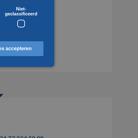
nsport Roemenië
Niet-
geclassificeerd
nsport Europa
nsport Hongarije
nsport Spanje
es accepteren
erd
ccountbeheer. De website
scheid te maken tussen
 website, om geldige
ebruik van hun website.
sten op te slaan voor het