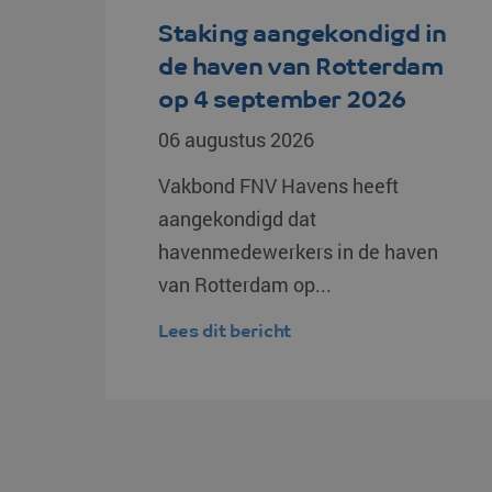
Staking aangekondigd in
li_gc
de haven van Rotterdam
PHPSESSID
op 4 september 2026
06 augustus 2026
Vakbond FNV Havens heeft
aangekondigd dat
VISITOR_PRIVACY_ME
havenmedewerkers in de haven
van Rotterdam op...
CookieScriptConsent
Lees dit bericht
klg_popup_closed_wer
klg_popup_closed_prijs
klg_popup_closed_rus