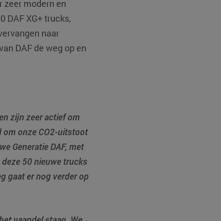
ar zeer modern en
0 DAF XG+ trucks,
 vervangen naar
 van DAF de weg op en
en zijn zeer actief om
d om onze CO2-uitstoot
we Generatie DAF, met
n deze 50 nieuwe trucks
eg gaat er nog verder op
 het vaandel staan. We