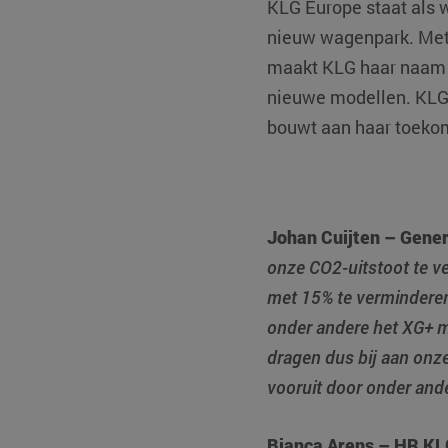
KLG Europe staat als 
nieuw wagenpark. Met 
maakt KLG haar naam o
nieuwe modellen. KLG
bouwt aan haar toeko
Johan Cuijten – Gene
onze CO2-uitstoot te v
met 15% te verminderen
onder andere het XG+ m
dragen dus bij aan onz
vooruit door onder ande
Bianca Arens – HR KL