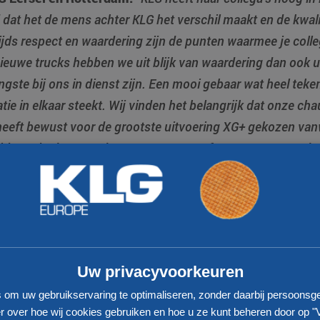
dat het de mens achter KLG het verschil maakt en de kwalit
jds respect en waardering zijn de punten waarmee je colleg
nieuwe trucks hebben we uit blijk van waardering dan ook u
ngste bij ons in dienst zijn. Een mooi gebaar wat heel teken
ie in elkaar steekt.
Wij vinden het belangrijk dat onze ch
eeft bewust voor de grootste uitvoering XG+ gekozen van
bine. Hierdoor wordt er nog meer comfort gegeven aan de
ef bouwt aan haar toekomst en haar medewerkers ziet als
delijk. Niet alleen het wagenpark maar ook het
nieuwe p
Uw privacyvoorkeuren
 een voorbeeld. Het nieuwe kantoorpand, een eigen werkp
s om uw gebruikservaring te optimaliseren, zonder daarbij persoonsg
enpark en een crossdock van 10.000 m2 zal er mede vo
 over hoe wij cookies gebruiken en hoe u ze kunt beheren door op "