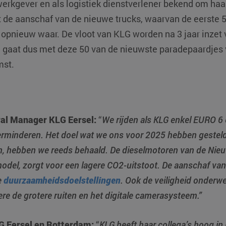
werkgever en als logistiek dienstverlener bekend om ha
de aanschaf van de nieuwe trucks, waarvan de eerste 5
pnieuw waar. De vloot van KLG worden na 3 jaar inzet
 gaat dus met deze 50 van de nieuwste paradepaardjes
mst.
ral Manager KLG Eersel:
“
We rijden als KLG enkel EURO 6 
erminderen. Het doel wat we ons voor 2025 hebben gestel
, hebben we reeds behaald. De dieselmotoren van de Nieu
odel, zorgt voor een lagere CO2-uitstoot. De aanschaf va
e
duurzaamheidsdoelstellingen
. Ook de veiligheid onderw
re de grotere ruiten en het digitale camerasysteem.”
G Eersel en Rotterdam:
“
KLG heeft haar collega’s hoog in