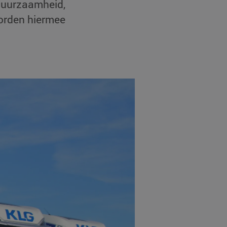
 duurzaamheid,
worden hiermee
mmingen