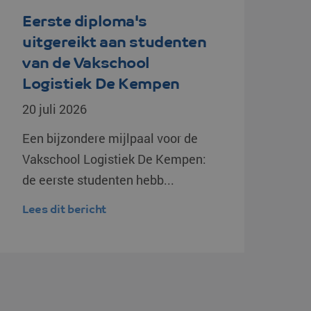
Eerste diploma's
sten op te slaan voor het
le doeleinden
uitgereikt aan studenten
p basis van de PHP-taal.
van de Vakschool
doeleinden die wordt
ssessies te onderhouden.
Logistiek De Kempen
urig gegenereerd nummer,
ijn voor de site, maar een
20 juli 2026
n ingelogde status voor
Een bijzondere mijlpaal voor de
estemming van de
teractie met de site op
Vakschool Logistiek De Kempen:
er de toestemming van de
nde privacybeleid en
rden gerespecteerd in
de eerste studenten hebb...
ookie-Script.com-service
Lees dit bericht
s te onthouden. De
is noodzakelijk om
sloten (7 dagen)
 gesloten (7 dagen)
t-popup is gesloten (7