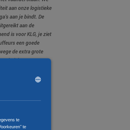
eit aan onze logistieke
a’s aan je bindt. De
itgereikt aan de
end is voor KLG, je ziet
auffeurs een goede
wege de extra grote
 werkplek van onze
DUTCH
ENGLISH
CHINESE (SIMPLIFIED)
 de kern van de
and
voor de vestiging
laats voor het
egevens te
or zorgen dat KLG
Voorkeuren" te