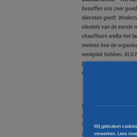
beseffen ons zeer goed 
diensten geeft. Wederzi
sleutels van de eerste 
chauffeurs welke het la
meteen hoe de organisat
werkplek hebben. KLG h
binnenruimte van de ca
chauffeurs.”
Dat KLG al jaren acti
organisatie is overdui
in Eersel zijn hiervan
Wij gebruiken cookie
onderhoud van het wag
verwerken. Lees meer