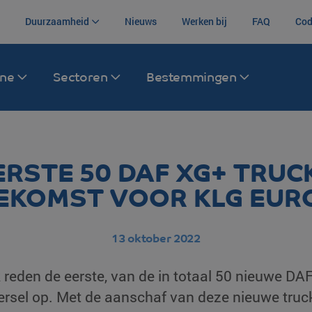
Duurzaamheid
Nieuws
Werken bij
FAQ
Cod
ane
Sectoren
Bestemmingen
Zeevracht
Transport Afrika
Warehousing
Luchtvracht
Transport V
Koninkrijk
ERSTE 50 DAF XG+ TRUC
ina
Container trucking
Zuid-Afrika
Bonded warehouse
Zee- en luchtv
EKOMST VOOR KLG EUR
Canada
Container transport
Centraal-Afrikaanse Republiek
Order picking
Intermodaal
Mexico
Zeecontainer transport
Overige bestemmingen
(re)Packaging
13 oktober 2022
Brazilië
Intermodaal
Labeling
reden de eerste, van de in totaal 50 nieuwe DAF
Argentinië
Eersel op. Met de aanschaf van deze nieuwe tru
Opslag goederen
Colombia