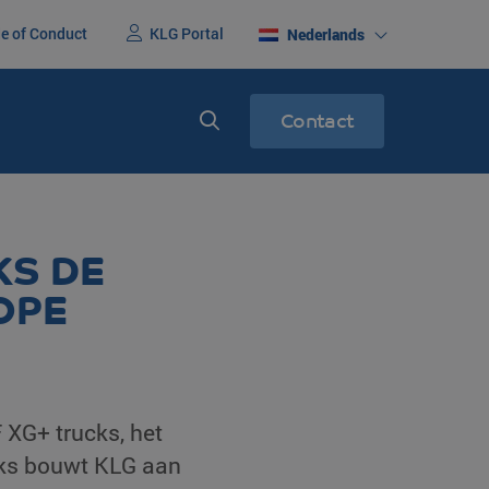
e of Conduct
KLG Portal
Nederlands
Contact
erenigd
Express service
KS DE
racht
Spoedtransport
OPE
 XG+ trucks, het
cks bouwt KLG aan