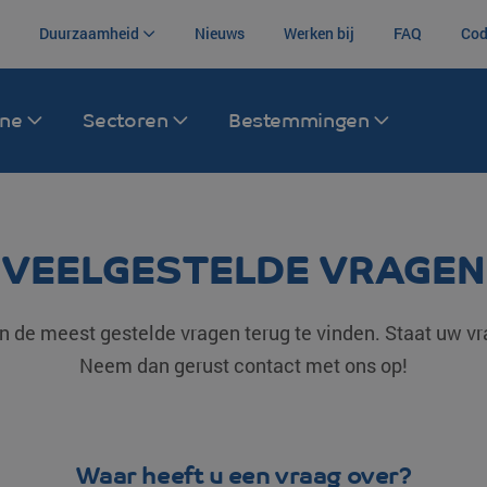
Duurzaamheid
Nieuws
Werken bij
FAQ
Cod
ane
Sectoren
Bestemmingen
Zeevracht
Transport Afrika
Warehousing
Luchtvracht
Transport V
Koninkrijk
VEELGESTELDE VRAGEN
ina
Container trucking
Zuid-Afrika
Bonded warehouse
Zee- en luchtv
Canada
Container transport
Centraal-Afrikaanse Republiek
Order picking
Intermodaal
n de meest gestelde vragen terug te vinden. Staat uw vr
Mexico
Neem dan gerust contact met ons op!
Zeecontainer transport
Overige bestemmingen
(re)Packaging
Brazilië
Intermodaal
Labeling
Argentinië
Opslag goederen
Waar heeft u een vraag over?
Colombia