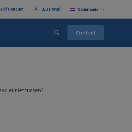
e of Conduct
KLG Portal
Nederlands
Contact
erenigd
Express service
racht
Spoedtransport
aag er niet tussen?