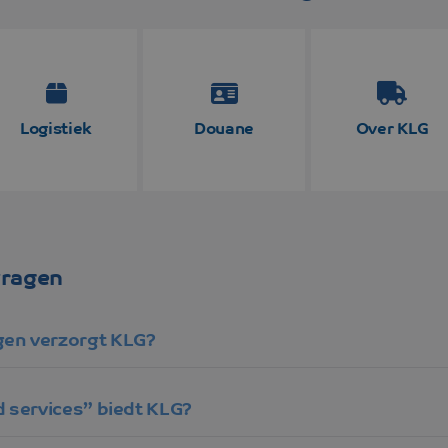
ingen
Overige beste
Logistiek
Douane
Over KLG
vragen
en verzorgt KLG?
 services” biedt KLG?