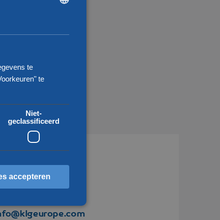
ENGLISH
CHINESE (SIMPLIFIED)
egevens te
Voorkeuren" te
Niet-
geclassificeerd
es accepteren
31 77 324 50 00
nfo@klgeurope.com