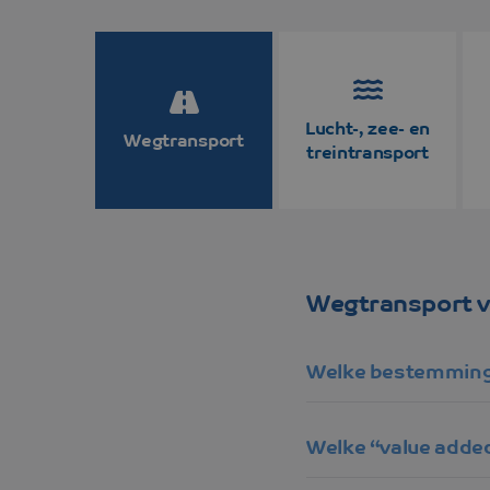
Transittijden
Overige bestemmingen
Overige bestemm
Strongo
Lucht-, zee- en
Wegtransport
treintransport
Wegtransport 
Welke bestemming
Welke “value added