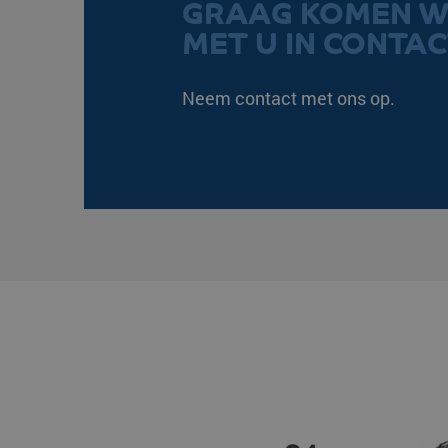
GRAAG KOMEN W
St
MET U IN CONTAC
Strikt noodzakelijke cooki
kan niet goed worden gebru
Neem contact met ons op.
Naam
__cf_bm
li_gc
PHPSESSID
VISITOR_PRIVACY_ME