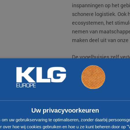
inspanningen op het geb
schonere logistiek. Ook
ecosystemen, het stimule
nemen van maatschappel
maken deel uit van onze
De vogelhuisjes zelf ver
verhaal. Ze zijn lokaal 
werkgelegenheidsproject,
een ecologische als socia
combinatie van duurzaa
sociale inclusie maakt di
waardevol.
Uw privacyvoorkeuren
s om uw gebruikservaring te optimaliseren, zonder daarbij persoonsg
 over hoe wij cookies gebruiken en hoe u ze kunt beheren door op "