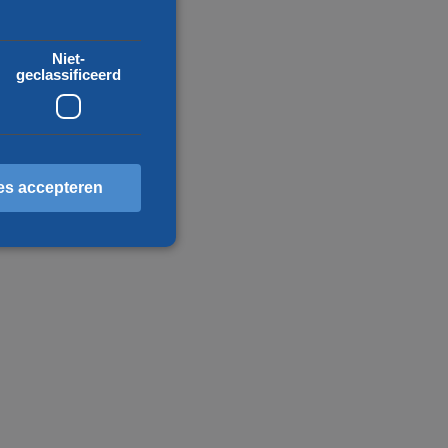
Niet-
geclassificeerd
es accepteren
erd
ccountbeheer. De website
scheid te maken tussen
 website, om geldige
ebruik van hun website.