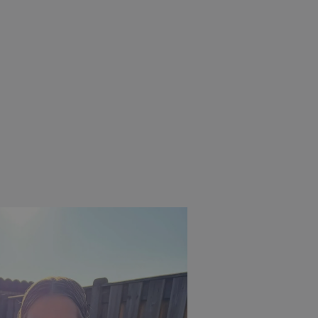
sten op te slaan voor het
le doeleinden
p basis van de PHP-taal.
doeleinden die wordt
ssessies te onderhouden.
urig gegenereerd nummer,
ijn voor de site, maar een
n ingelogde status voor
estemming van de
teractie met de site op
er de toestemming van de
nde privacybeleid en
rden gerespecteerd in
ookie-Script.com-service
s te onthouden. De
is noodzakelijk om
sloten (7 dagen)
 gesloten (7 dagen)
t-popup is gesloten (7