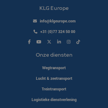
KLG Europe
info@klgeurope.com
+31 (0)77 324 50 00
li_gc
LinkedIn
5 maanden 4
Corporation
weken
.linkedin.com
Google Privacy
Onze diensten
Policy
PHPSESSID
PHP.net
Sessie
www.klgeurope.com
Wegtransport
Lucht & zeetransport
Treintransport
Logistieke dienstverlening