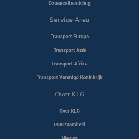
Douaneafhandeling
Service Area
Transport Europa
Transport Azië
VISITOR_PRIVACY_METADATA
YouTube
5 maanden 4
Transport Afrika
.youtube.com
weken
Transport Verenigd Koninkrijk
Over KLG
Over KLG
Duurzaamheid
Nieuws