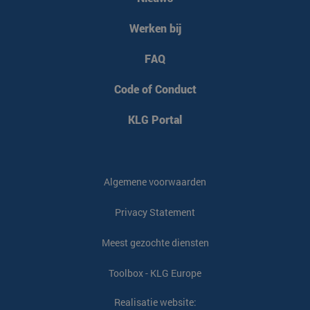
Werken bij
CookieScriptConsent
CookieScript
4 weken 2
www.klgeurope.com
dagen
FAQ
Code of Conduct
KLG Portal
klg_popup_closed_werkenbij
klgeurope.com
1 seconde
Algemene voorwaarden
Privacy Statement
klg_popup_closed_prijsindicatie
klgeurope.com
1 seconde
Meest gezochte diensten
Toolbox - KLG Europe
klg_popup_closed_rusland
klgeurope.com
1 seconde
Realisatie website: