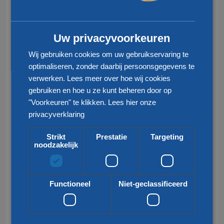
CHINESE (SIMPLIFIED)
Uw privacyvoorkeuren
Wij gebruiken cookies om uw gebruikservaring te
optimaliseren, zonder daarbij persoonsgegevens te
verwerken. Lees meer over hoe wij cookies
gebruiken en hoe u ze kunt beheren door op
"Voorkeuren" te klikken.
Lees hier onze
privacyverklaring
Strikt
Prestatie
Targeting
+31 77 324 50 00
noodzakelijk
info@klgeurope.com
Functioneel
Niet-geclassificeerd
Contact