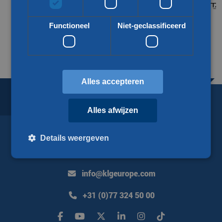
Functioneel
Niet-geclassificeerd
Meer over onze partners
Alles accepteren
BORDERLESS LOGISTICS.
SINCE 1918.
Alles afwijzen
Details weergeven
KLG Europe
info@klgeurope.com
Strikt noodzakelijk
Prestatie
Targeting
Functioneel
Niet-geclassificeerd
+31 (0)77 324 50 00
Strikt noodzakelijke cookies maken de kernfunctionaliteiten van
de website mogelijk, zoals gebruikersaanmelding en