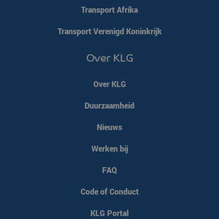
Transport Afrika
Transport Verenigd Koninkrijk
Over KLG
Over KLG
Duurzaamheid
Nieuws
Werken bij
VISITOR_PRIVACY_METADATA
YouTube
5 maanden 4
.youtube.com
weken
FAQ
Code of Conduct
KLG Portal