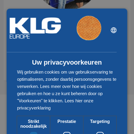
DUTCH
+31 77 324 50 00
info@klgeurope.com
ENGLISH
CHINESE (SIMPLIFIED)
Contact
Uw privacyvoorkeuren
Wij gebruiken cookies om uw gebruikservaring te
optimaliseren, zonder daarbij persoonsgegevens te
verwerken. Lees meer over hoe wij cookies
gebruiken en hoe u ze kunt beheren door op
"Voorkeuren" te klikken.
Lees hier onze
privacyverklaring
Partners & netwerken
Strikt
Prestatie
Targeting
noodzakelijk