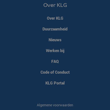
Over KLG
VISITOR_PRIVACY_METADATA
YouTube
5 maanden 4
.youtube.com
weken
Over KLG
Duurzaamheid
Nieuws
Werken bij
FAQ
Code of Conduct
KLG Portal
CookieScriptConsent
CookieScript
4 weken 2
www.klgeurope.com
dagen
Algemene voorwaarden