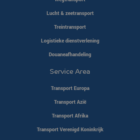
Corporation
weken
.linkedin.com
Lucht & zeetransport
Google Privacy
Treintransport
Policy
PHPSESSID
PHP.net
Sessie
www.klgeurope.com
Logistieke dienstverlening
Douaneafhandeling
Service Area
Transport Europa
Transport Azië
Transport Afrika
Transport Verenigd Koninkrijk