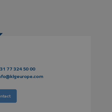
urig gegenereerd nummer,
ijn voor de site, maar een
n ingelogde status voor
estemming van de
teractie met de site op
er de toestemming van de
nde privacybeleid en
rden gerespecteerd in
ookie-Script.com-service
s te onthouden. De
is noodzakelijk om
sloten (7 dagen)
31 77 324 50 00
 gesloten (7 dagen)
nfo@klgeurope.com
t-popup is gesloten (7
ntact
Omschrijving
sessiestatus te behouden.