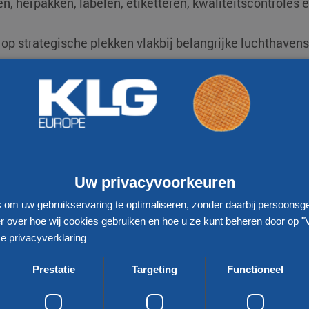
, herpakken, labelen, etiketteren, kwaliteitscontroles e
 op strategische plekken vlakbij belangrijke luchthaven
rs over de hele wereld regelt KLG Europe de zee,- en lu
rzorgen van douane-faciliteiten is de klant bij KLG aan h
Meer nieuws
Uw privacyvoorkeuren
s om uw gebruikservaring te optimaliseren, zonder daarbij persoonsg
 over hoe wij cookies gebruiken en hoe u ze kunt beheren door op "
e privacyverklaring
Prestatie
Targeting
Functioneel