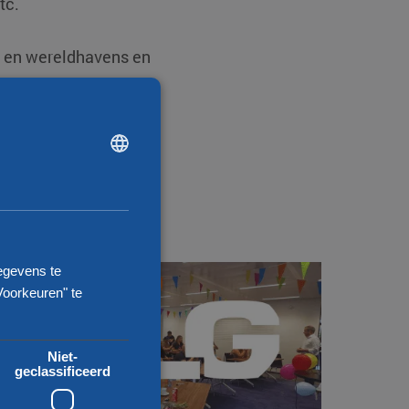
tc.
s en wereldhavens en
chtvracht waar ook ter
et juiste adres.
DUTCH
ENGLISH
CHINESE (SIMPLIFIED)
egevens te
Voorkeuren" te
Niet-
geclassificeerd