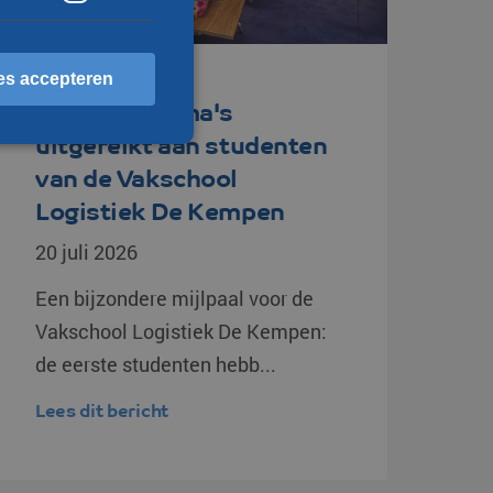
es accepteren
Eerste diploma's
uitgereikt aan studenten
van de Vakschool
erd
Logistiek De Kempen
ccountbeheer. De website
20 juli 2026
Een bijzondere mijlpaal voor de
Vakschool Logistiek De Kempen:
scheid te maken tussen
 website, om geldige
de eerste studenten hebb...
ebruik van hun website.
sten op te slaan voor het
Lees dit bericht
le doeleinden
p basis van de PHP-taal.
doeleinden die wordt
ssessies te onderhouden.