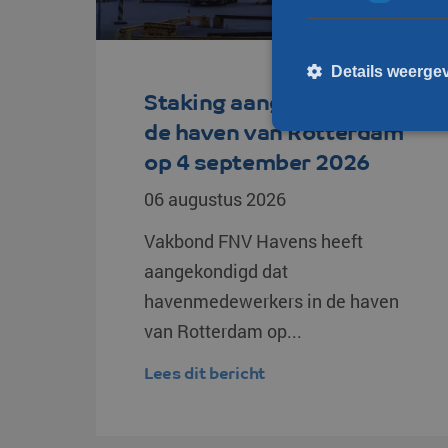
Details weerge
Staking aangekondigd in
de haven van Rotterdam
op 4 september 2026
St
06 augustus 2026
Strikt noodzakelijke cooki
kan niet goed worden gebru
Vakbond FNV Havens heeft
Naam
aangekondigd dat
havenmedewerkers in de haven
__cf_bm
van Rotterdam op...
li_gc
Lees dit bericht
PHPSESSID