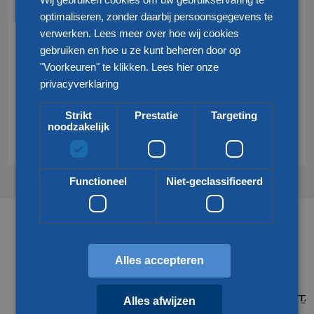
optimaliseren, zonder daarbij persoonsgegevens te
verwerken. Lees meer over hoe wij cookies
+31 77 324 50 00
gebruiken en hoe u ze kunt beheren door op
info@klgeurope.com
"Voorkeuren" te klikken.
Lees hier onze
privacyverklaring
Strikt
Prestatie
Targeting
Contact
noodzakelijk
Functioneel
Niet-geclassificeerd
Partners & netwerken
Alles accepteren
Alles afwijzen