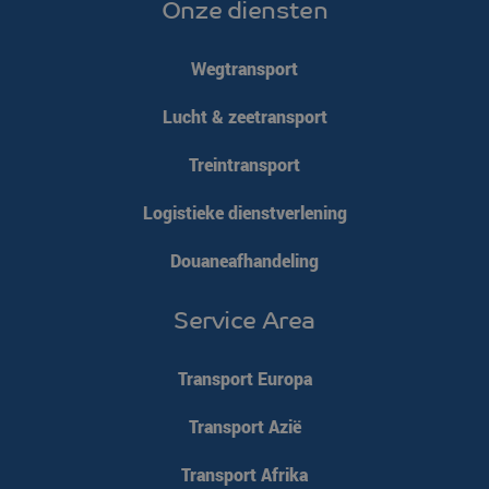
Onze diensten
li_gc
LinkedIn
5 maanden 4
Corporation
weken
.linkedin.com
Wegtransport
Google Privacy
Lucht & zeetransport
Policy
PHPSESSID
PHP.net
Sessie
Treintransport
www.klgeurope.com
Logistieke dienstverlening
Douaneafhandeling
Service Area
Transport Europa
Transport Azië
Transport Afrika