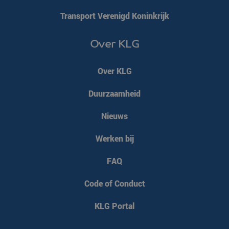
Transport Verenigd Koninkrijk
Over KLG
VISITOR_PRIVACY_METADATA
YouTube
5 maanden 4
.youtube.com
weken
Over KLG
Duurzaamheid
Nieuws
Werken bij
FAQ
Code of Conduct
CookieScriptConsent
CookieScript
4 weken 2
KLG Portal
www.klgeurope.com
dagen