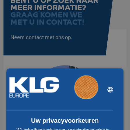
BENT U OP ZOEK NAAR
MEER INFORMATIE?
GRAAG KOMEN WE
MET U IN CONTACT!
Neem contact met ons op.
DUTCH
ENGLISH
CHINESE (SIMPLIFIED)
Uw privacyvoorkeuren
Wij gebruiken cookies om uw gebruikservaring te