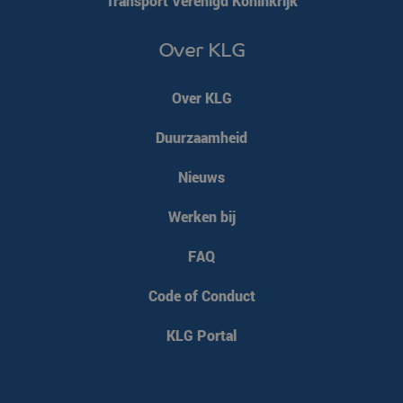
Transport Verenigd Koninkrijk
Over KLG
VISITOR_PRIVACY_METADATA
YouTube
5 maanden 4
.youtube.com
weken
Over KLG
Duurzaamheid
Nieuws
Werken bij
FAQ
Code of Conduct
KLG Portal
CookieScriptConsent
CookieScript
4 weken 2
www.klgeurope.com
dagen