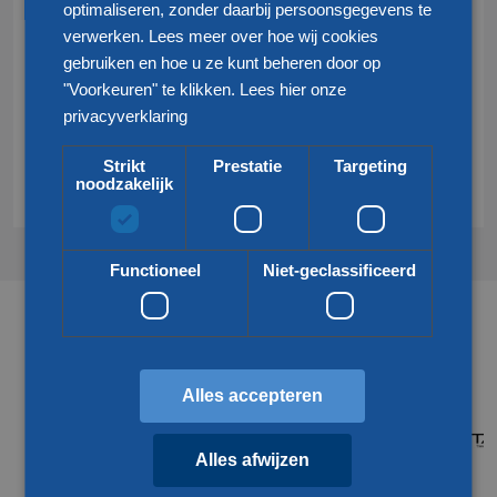
optimaliseren, zonder daarbij persoonsgegevens te
+31 77 324 50 00
verwerken. Lees meer over hoe wij cookies
gebruiken en hoe u ze kunt beheren door op
info@klgeurope.com
"Voorkeuren" te klikken.
Lees hier onze
privacyverklaring
Contact
Strikt
Prestatie
Targeting
noodzakelijk
Functioneel
Niet-geclassificeerd
Partners & netwerken
Alles accepteren
Alles afwijzen