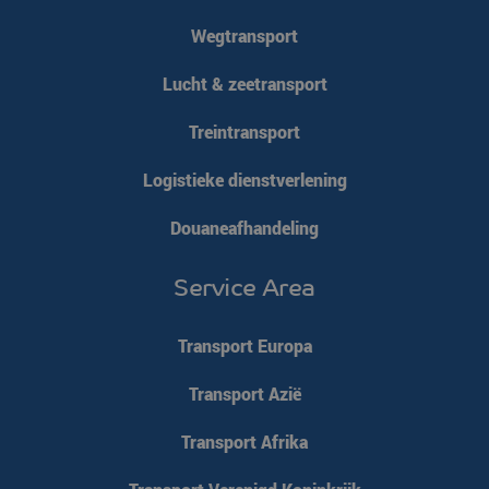
li_gc
LinkedIn
5 maanden 4
Wegtransport
Corporation
weken
.linkedin.com
Lucht & zeetransport
Google Privacy
Policy
Treintransport
PHPSESSID
PHP.net
Sessie
www.klgeurope.com
Logistieke dienstverlening
Douaneafhandeling
Service Area
Transport Europa
Transport Azië
Transport Afrika